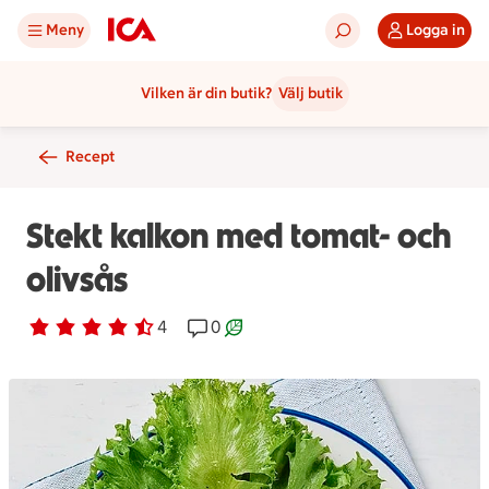
Meny
Logga in
Vilken är din butik?
Välj butik
Recept
Stekt kalkon med tomat- och
olivsås
Betyg 4.3 av 5.
4 personer har röstat
4
Receptet har 0 kommentarer
0
Receptet är ett klimartsmart val.