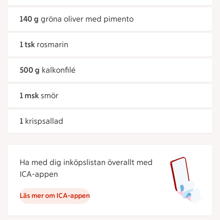
140 g
gröna oliver med pimento
1 tsk
rosmarin
500 g
kalkonfilé
1 msk
smör
1
krispsallad
Ha med dig inköpslistan överallt med
ICA-appen
Läs mer om ICA-appen