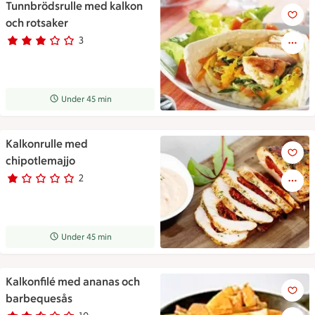
Tunnbrödsrulle med kalkon
Tunnbrödsrulle med kalkon oc
och rotsaker
3
Betyg 3 av 5.
3 personer har röstat
Receptet tar Under 45 min att tillaga
Under 45 min
Kalkonrulle med
Kalkonrulle med chipotlemajjo
chipotlemajjo
2
Betyg 1 av 5.
2 personer har röstat
Receptet tar Under 45 min att tillaga
Under 45 min
Kalkonfilé med ananas och
Kalkonfilé med ananas och b
barbequesås