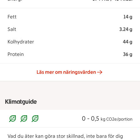
Fett
14 g
Salt
3.24 g
Kolhydrater
44 g
Protein
36 g
Läs mer om näringsvärden
Klimatguide
0 - 0,5
kg CO2e/portion
Vad du äter kan göra stor skillnad, inte bara för dig