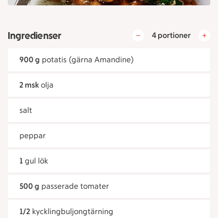
Ingredienser
4 portioner
900 g
potatis (gärna Amandine)
2 msk
olja
salt
peppar
1
gul lök
500 g
passerade tomater
1/2
kycklingbuljongtärning