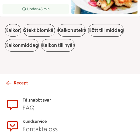
Receptet tar Under 45 min att tillaga
Under 45 min
Kalkon
Stekt blomkål
Kalkon stekt
Kött till middag
Kalkonmiddag
Kalkon till nyår
Recept
Sidfot
Få snabbt svar
FAQ
Kundservice
Kontakta oss