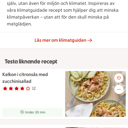
själv, utan även för miljön och klimatet. Inspireras av
våra klimatguidade recept som hjälper dig att minska
klimatpåverkan – utan att för den skull minska på
matglädjen.
Läs mer om klimatguiden
Testa liknande recept
Kalkon i citronsås med
Kalkon i citronsås med zucchin
zucchinisallad
12
Betyg 3.8 av 5.
12 personer har röstat
Receptet tar Under 30 min att tillaga
Under 30 min