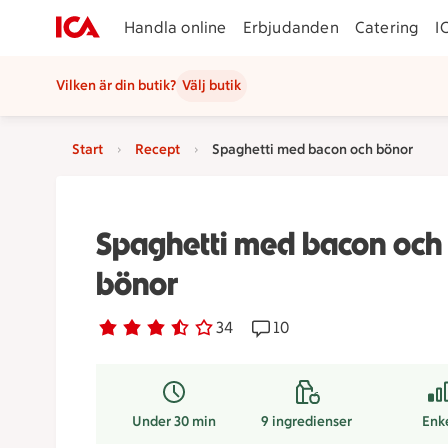
Handla online
Erbjudanden
Catering
I
Vilken är din butik?
Välj butik
Start
Recept
Spaghetti med bacon och bönor
Spaghetti med bacon och
bönor
Betyg 3.4 av 5.
34 personer har röstat
34
Receptet har 10 kommenta
10
Under 30 min
9
ingredienser
Enk