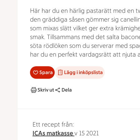
Här har du en härlig pastarätt med en twi
den gräddiga såsen gömmer sig canelli
som mixas slätt vilket ger extra krämigh
smak. Tillsammans med det salta bacon
söta rödlöken som du serverar med spa
har du en perfekt vardagsrätt att njuta a
Spara
Lägg i inköpslista
Skriv ut
Dela
Ett recept från:
ICAs matkasse
v 15 2021