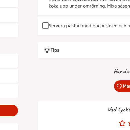
koka upp under omrörning. Mixa såsen s
Servera pastan med baconsåsen och ru
Tips
Har du
Mar
Vad tyck