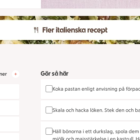
Gör så här
ner
Koka pastan enligt anvisning på förpa
Skala och hacka löken. Stek den och b
Häll bönorna i ett durkslag, spola dem 
mjölk och majsstärkelse i en kastrull. 