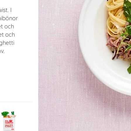
st. I
nibönor
et och
et och
ghetti
v.