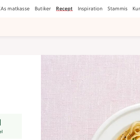
CAs matkasse
Butiker
Recept
Inspiration
Stammis
Ku
rer
el