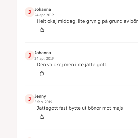
Johanna
J
24 apr. 2019
Helt okej middag, lite grynig på grund av bön
Johanna
J
24 apr. 2019
Den va okej men inte jätte gott.
Jenny
J
3 feb. 2019
Jättegott fast bytte ut bönor mot majs