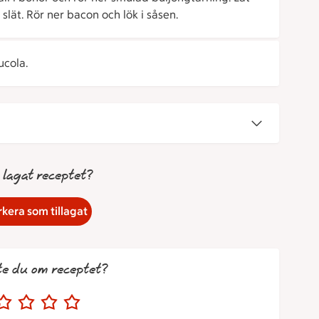
lät. Rör ner bacon och lök i såsen.
cola.
 lagat receptet?
kera som tillagat
te du om receptet?