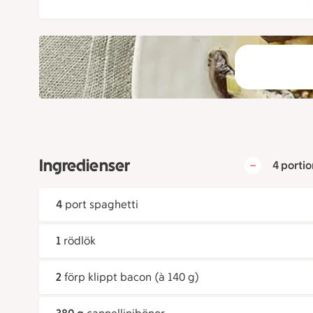
Ingredienser
4 portio
4
port spaghetti
1
rödlök
2
förp klippt bacon (à 140 g)