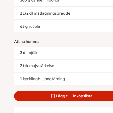
380 g
cannellinibönor
2 1/2 dl
matlagningsgrädde
65 g
rucola
Att ha hemma
2 dl
mjölk
2 tsk
majsstärkelse
1
kycklingbuljongtärning
Lägg till i inköpslista