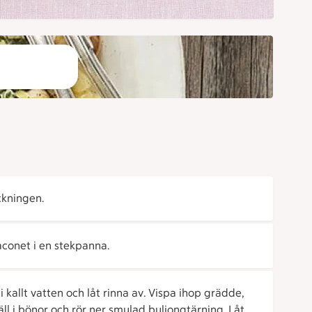
ckningen.
aconet i en stekpanna.
i kallt vatten och låt rinna av. Vispa ihop grädde,
Häll i bönor och rör ner smulad buljongtärning. Låt