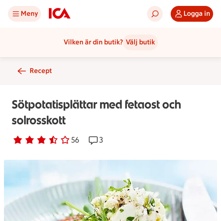
Meny
Logga in
Vilken är din butik?
Välj butik
Recept
Sötpotatisplättar med fetaost och
solrosskott
Betyg 3.3 av 5.
56 personer har röstat
56
Receptet har 3 kommentarer
3