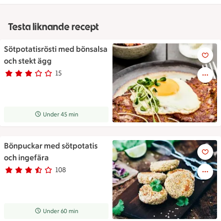
Testa liknande recept
Sötpotatisrösti med bönsalsa
Sötpotatisrösti med bönsalsa 
och stekt ägg
15
Betyg 2.8 av 5.
15 personer har röstat
Receptet tar Under 45 min att tillaga
Under 45 min
Bönpuckar med sötpotatis
Bönpuckar med sötpotatis och
och ingefära
108
Betyg 3.6 av 5.
108 personer har röstat
Receptet tar Under 60 min att tillaga
Under 60 min