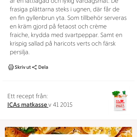
är en lättlagad och lyxig vardagsmat. De
frasiga plättarna steks i ugnen, där får de
en fin gyllenbrun yta. Som tillbehör serveras
en kräm gjord på fetaost och crème
fraiche, krydda med svartpeppar. Samt en
krispig sallad på haricots verts och färsk
persilja.
Skriv ut
Dela
Ett recept från:
ICAs matkasse
v 41 2015