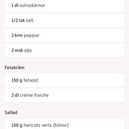
1 dl
solroskärnor
1/2 tsk
salt
2 krm
peppar
2 msk
olja
Fetakräm
150 g
fetaost
2 dl
crème fraiche
Sallad
150 g
haricots verts (bönor)