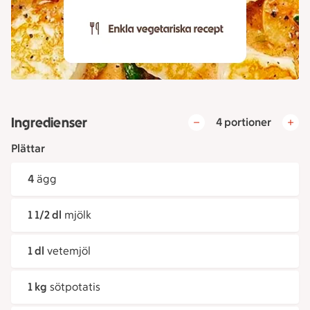
Ingredienser
4 portioner
Plättar
4
ägg
1 1/2 dl
mjölk
1 dl
vetemjöl
1 kg
sötpotatis