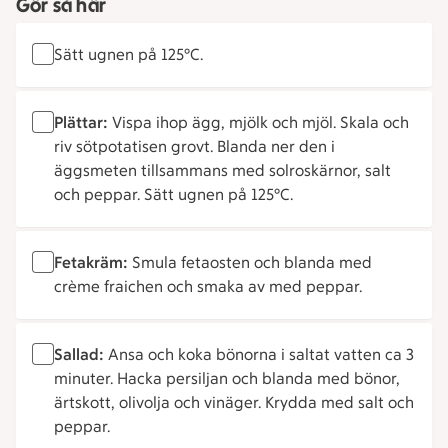
Gör så här
Sätt ugnen på 125°C.
Plättar:
Vispa ihop ägg, mjölk och mjöl. Skala och
riv sötpotatisen grovt. Blanda ner den i
äggsmeten tillsammans med solroskärnor, salt
och peppar. Sätt ugnen på 125°C.
Fetakräm:
Smula fetaosten och blanda med
crème fraichen och smaka av med peppar.
Sallad:
Ansa och koka bönorna i saltat vatten ca 3
minuter. Hacka persiljan och blanda med bönor,
ärtskott, olivolja och vinäger. Krydda med salt och
peppar.