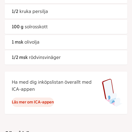
1/2
kruka persilja
100 g
solrosskott
1 msk
olivolja
1/2 msk
rödvinsvinäger
Ha med dig inköpslistan överallt med
ICA-appen
Läs mer om ICA-appen