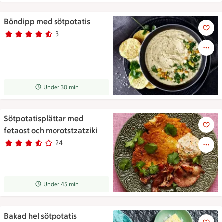
Böndipp med sötpotatis
Böndipp med sötpotatis
3
Betyg 4.7 av 5.
3 personer har röstat
Receptet tar Under 30 min att tillaga
Under 30 min
Sötpotatisplättar med
Sötpotatisplättar med fetaost
fetaost och morotstzatziki
24
Betyg 3.3 av 5.
24 personer har röstat
Receptet tar Under 45 min att tillaga
Under 45 min
Bakad hel sötpotatis
Bakad hel sötpotatis