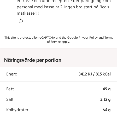
en kasse och utan recepten. Efter påringning kom
personal med kasse nr 2. Ingen bra start på "Ica's
matkasse"!!
This site is protected by reCAPTCHA and the Google
Privacy Policy
and
Terms
of Service
apply.
Näringsvärde per portion
Energi
3412 KJ / 815 kCal
Fett
49 g
Salt
3.12 g
Kolhydrater
64 g