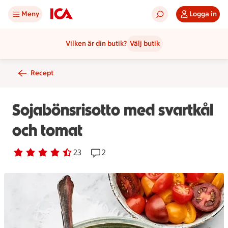
Meny
Logga in
Vilken är din butik?
Välj butik
Recept
Sojabönsrisotto med svartkål
och tomat
Betyg 4.7 av 5.
23 personer har röstat
23
Receptet har 2 kommentarer
2