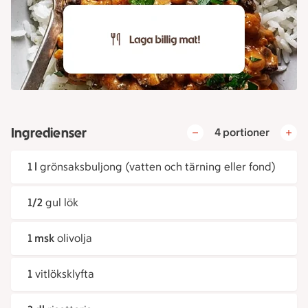
Ingredienser
4 portioner
1 l
grönsaksbuljong (vatten och tärning eller fond)
1/2
gul lök
1 msk
olivolja
1
vitlöksklyfta