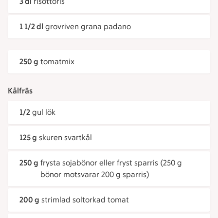
3 dl
risottoris
1 1/2 dl
grovriven grana padano
250 g
tomatmix
Kålfräs
1/2
gul lök
125 g
skuren svartkål
250 g
frysta sojabönor eller fryst sparris (250 g
bönor motsvarar 200 g sparris)
200 g
strimlad soltorkad tomat