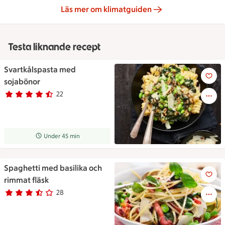
Läs mer om klimatguiden
Testa liknande recept
Svartkålspasta med
Svartkålspasta med sojabönor
sojabönor
22
Betyg 4.5 av 5.
22 personer har röstat
Receptet tar Under 45 min att tillaga
Under 45 min
Spaghetti med basilika och
Spaghetti med basilika och ri
rimmat fläsk
28
Betyg 3.7 av 5.
28 personer har röstat