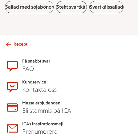
Sallad med sojabönor
Stekt svartkål
Svartkålssallad
Recept
Sidfot
Få snabbt svar
FAQ
Kundservice
Kontakta oss
Massa erbjudanden
Bli stammis på ICA
ICAs inspirationsmejl
Prenumerera