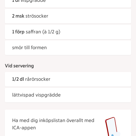
1 dl
vispgrädde
2 msk
strösocker
1 förp
saffran (à 1/2 g)
smör till formen
Vid servering
1/2 dl
rårörsocker
lättvispad vispgrädde
Ha med dig inköpslistan överallt med
ICA-appen