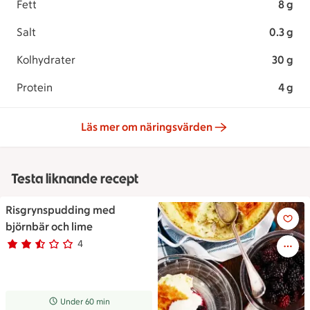
Fett
8 g
Salt
0.3 g
Kolhydrater
30 g
Protein
4 g
Läs mer om näringsvärden
Testa liknande recept
Risgrynspudding med
Risgrynspudding med björnbä
björnbär och lime
4
Betyg 2.3 av 5.
4 personer har röstat
Receptet tar Under 60 min att tillaga
Under 60 min