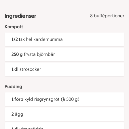
Ingredienser
8 bufféportioner
Kompott
1/2 tsk
hel kardemumma
250 g
frysta björnbär
1 dl
strösocker
Pudding
1 förp
kyld risgrynsgröt (à 500 g)
2
ägg