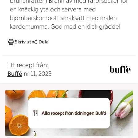
brunchrätten! Bränn av med rårörsocker för
en knäckig yta och servera med
björnbärskompott smaksatt med malen
kardemumma. God med en klick grädde!
Skriv ut
Dela
Ett recept från:
Buffé
nr 11, 2025