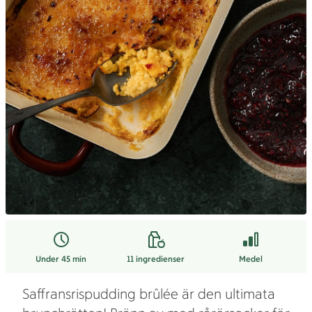
Under 45 min
11
ingredienser
Medel
Saffransrispudding brûlée är den ultimata