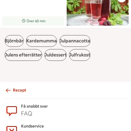
Receptet tar Över 60 min att tillaga
Över 60 min
Björnbär
Kardemumma
Julpannacotta
Julens efterrätter
Juldessert
Julfrukost
Recept
Sidfot
Få snabbt svar
FAQ
Kundservice