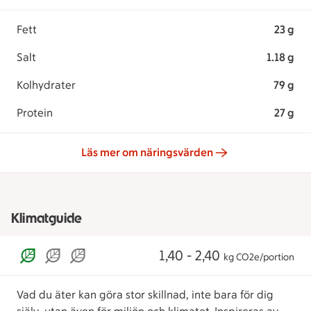
Fett
23 g
Salt
1.18 g
Kolhydrater
79 g
Protein
27 g
Läs mer om näringsvärden
Klimatguide
1,40 - 2,40
kg CO2e/portion
Vad du äter kan göra stor skillnad, inte bara för dig