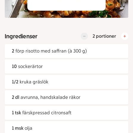
Ingredienser
2 portioner
2
förp risotto med saffran (à 300 g)
10
sockerärtor
1/2
kruka gräslök
2 dl
avrunna, handskalade räkor
1 tsk
färskpressad citronsaft
1 msk
olja