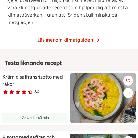
själv, utan även för miljön och klimatet. Inspireras av
våra klimatguidade recept som hjälper dig att minska
klimatpåverkan – utan att för den skull minska på
matglädjen.
Läs mer om klimatguiden
Testa liknande recept
Krämig saffransrisotto med
Härligt gul risotto upplagd p
räkor
84
Betyg 4.4 av 5.
84 personer har röstat
Receptet tar Under 60 min att tillaga
Under 60 min
Risotto med saffran och
Risotto med saffran och pime