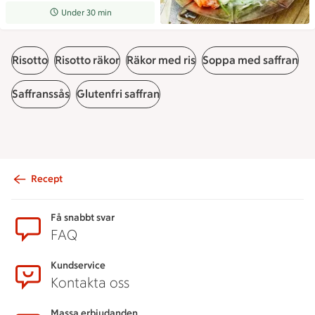
Receptet tar Under 30 min att tillaga
Under 30 min
Risotto
Risotto räkor
Räkor med ris
Soppa med saffran
Saffranssås
Glutenfri saffran
Recept
Sidfot
Få snabbt svar
FAQ
Kundservice
Kontakta oss
Massa erbjudanden