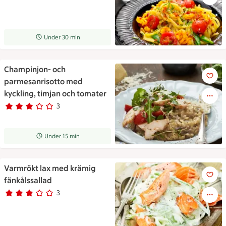
Receptet tar Under 30 min att tillaga
Under 30 min
Champinjon- och
Champinjon- och parmesanriso
parmesanrisotto med
kyckling, timjan och tomater
3
Betyg 3 av 5.
3 personer har röstat
Receptet tar Under 15 min att tillaga
Under 15 min
Varmrökt lax med krämig
Varmrökt lax med krämig fänk
fänkålssallad
3
Betyg 3 av 5.
3 personer har röstat