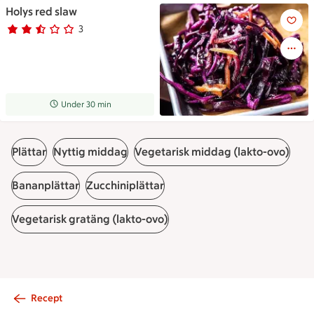
Holys red slaw
Holys red slaw
3
Betyg 2.7 av 5.
3 personer har röstat
Receptet tar Under 30 min att tillaga
Under 30 min
Plättar
Nyttig middag
Vegetarisk middag (lakto-ovo)
Bananplättar
Zucchiniplättar
Vegetarisk gratäng (lakto-ovo)
Recept
Sidfot