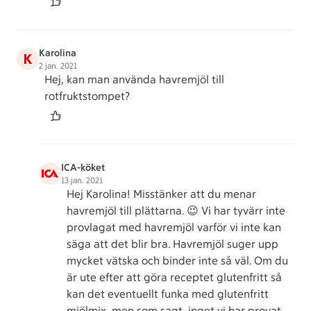
Karolina
K
2 jan. 2021
Hej, kan man använda havremjöl till
rotfruktstompet?
ICA-köket
13 jan. 2021
Hej Karolina! Misstänker att du menar
havremjöl till plättarna. 😉 Vi har tyvärr inte
provlagat med havremjöl varför vi inte kan
säga att det blir bra. Havremjöl suger upp
mycket vätska och binder inte så väl. Om du
är ute efter att göra receptet glutenfritt så
kan det eventuellt funka med glutenfritt
mjölmix, men som sagt, inget vi har provat.