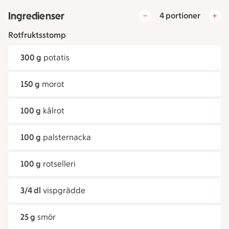
Ingredienser
4 portioner
Rotfruktsstomp
300 g
potatis
150 g
morot
100 g
kålrot
100 g
palsternacka
100 g
rotselleri
3/4 dl
vispgrädde
25 g
smör