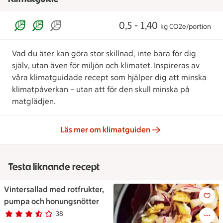
0,5 - 1,40
kg CO2e/portion
Vad du äter kan göra stor skillnad, inte bara för dig
själv, utan även för miljön och klimatet. Inspireras av
våra klimatguidade recept som hjälper dig att minska
klimatpåverkan – utan att för den skull minska på
matglädjen.
Läs mer om klimatguiden
Testa liknande recept
Vintersallad med rotfrukter,
Vintersallad med rotfrukter,
pumpa och honungsnötter
38
Betyg 3.2 av 5.
38 personer har röstat