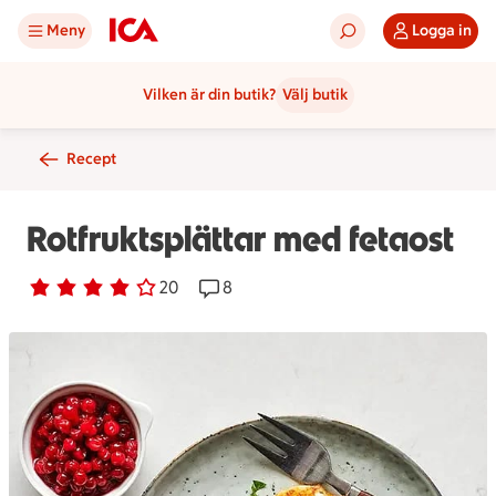
Meny
Logga in
Vilken är din butik?
Välj butik
Recept
Rotfruktsplättar med fetaost
Betyg 3.8 av 5.
20 personer har röstat
20
Receptet har 8 kommentarer
8