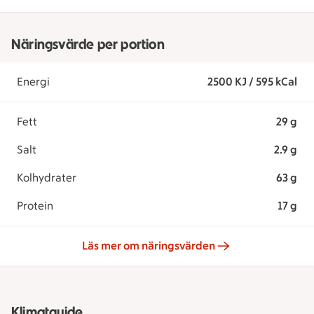
Näringsvärde per portion
Energi
2500 KJ / 595 kCal
Fett
29 g
Salt
2.9 g
Kolhydrater
63 g
Protein
17 g
Läs mer om näringsvärden
Klimatguide