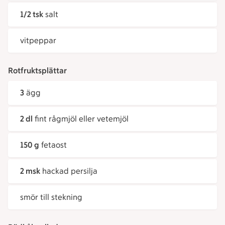
1/2 tsk
salt
vitpeppar
Rotfruktsplättar
3
ägg
2 dl
fint rågmjöl eller vetemjöl
150 g
fetaost
2 msk
hackad persilja
smör till stekning