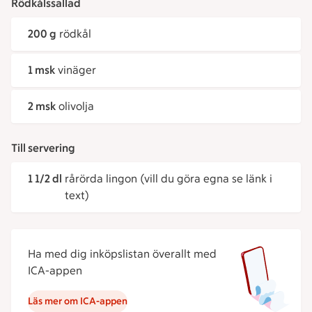
Rödkålssallad
200 g
rödkål
1 msk
vinäger
2 msk
olivolja
Till servering
1 1/2 dl
rårörda lingon (vill du göra egna se länk i
text)
Ha med dig inköpslistan överallt med
ICA-appen
Läs mer om ICA-appen