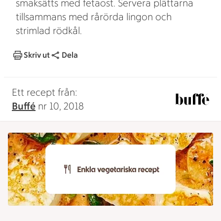
smaksätts med fetaost. Servera plättarna
tillsammans med rårörda lingon och
strimlad rödkål.
Skriv ut
Dela
Ett recept från:
Buffé
nr 10, 2018