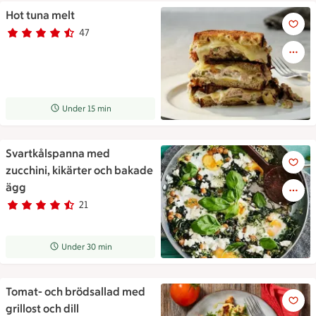
Hot tuna melt
Hot tuna melt
47
Betyg 4.5 av 5.
47 personer har röstat
Receptet tar Under 15 min att tillaga
Under 15 min
Svartkålspanna med
Svartkålspanna med zucchini,
zucchini, kikärter och bakade
ägg
21
Betyg 4.5 av 5.
21 personer har röstat
Receptet tar Under 30 min att tillaga
Under 30 min
Tomat- och brödsallad med
Grillost blandad i en sallad me
grillost och dill