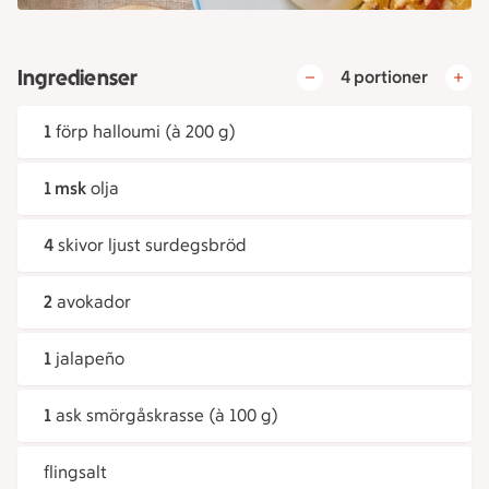
Ingredienser
4 portioner
1
förp halloumi (à 200 g)
1 msk
olja
4
skivor ljust surdegsbröd
2
avokador
1
jalapeño
1
ask smörgåskrasse (à 100 g)
flingsalt