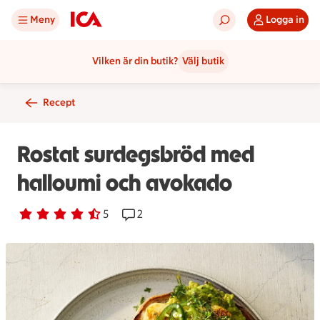
Meny
Logga in
Vilken är din butik?
Välj butik
Recept
Rostat surdegsbröd med
halloumi och avokado
Betyg 4.4 av 5.
5 personer har röstat
5
Receptet har 2 kommentarer
2