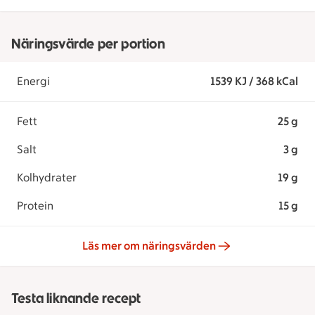
Näringsvärde per portion
Energi
1539 KJ / 368 kCal
Fett
25 g
Salt
3 g
Kolhydrater
19 g
Protein
15 g
Läs mer om näringsvärden
Testa liknande recept