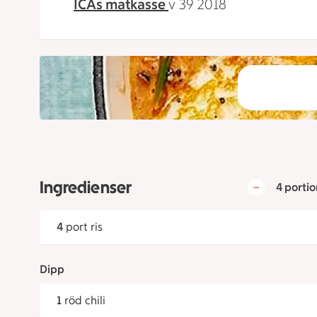
ICAs matkasse
v 39 2018
Ingredienser
4 portio
4
port ris
Dipp
1
röd chili