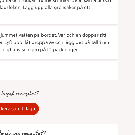
rka och rödkål i tunna strimlor. Dela, kärna ur och
ladslöken. Lägg upp alla grönsaker på ett
 jummet vatten på bordet. Var och en doppar sitt
r. Lyft upp, låt droppa av och lägg det på tallriken
 enligt anvisningen på förpackningen.
 lagat receptet?
kera som tillagat
te du om receptet?