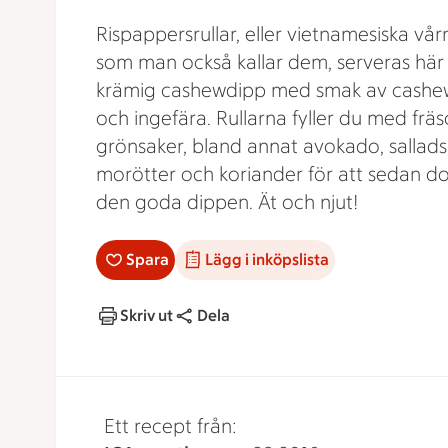
Rispappersrullar, eller vietnamesiska vårr
som man också kallar dem, serveras hä
krämig cashewdipp med smak av cashe
och ingefära. Rullarna fyller du med frä
grönsaker, bland annat avokado, sallads
morötter och koriander för att sedan d
den goda dippen. Ät och njut!
Spara
Lägg i inköpslista
Skriv ut
Dela
Ett recept från: