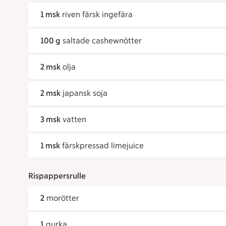
1 msk
riven färsk ingefära
100 g
saltade cashewnötter
2 msk
olja
2 msk
japansk soja
3 msk
vatten
1 msk
färskpressad limejuice
Rispappersrulle
2
morötter
1
gurka