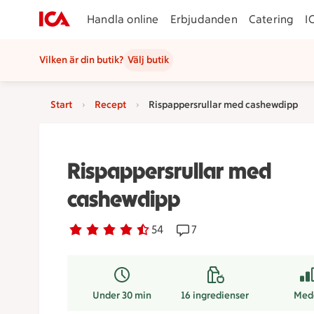
Handla online
Erbjudanden
Catering
I
Vilken är din butik?
Välj butik
Start
Recept
Rispappersrullar med cashewdipp
Rispappersrullar med
cashewdipp
Betyg 4.4 av 5.
54 personer har röstat
54
Receptet har 7 kommentar
7
Under 30 min
16
ingredienser
Med