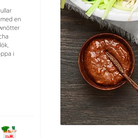
ullar
r med en
wnötter
scha
lök,
oppa i