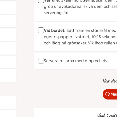
Vårrulle:
Skala morötterna, skär dem, gu
gröp ur avokadorna, skiva dem och sal
serveringsfat.
Vid bordet:
Sätt fram en stor skål med
eget rispapper i vattnet, 10-15 sekunde
och lägg på grönsaker. Vik ihop rullen
Servera rullarna med dipp och ris.
Har du
Mar
Vad tyck