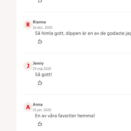
Rianna
R
26 dec. 2020
Så himla gott, dippen är en av de godaste jag ä
Jenny
J
23 maj 2020
Så gott!
Anna
A
25 jan. 2020
En av våra favoriter hemma!