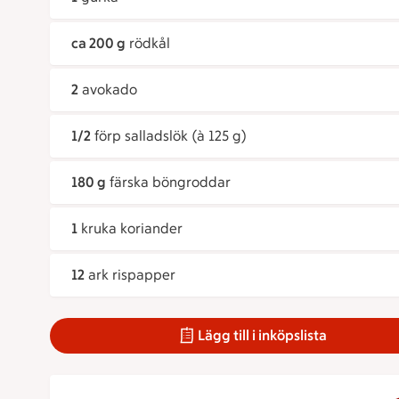
ca 200 g
rödkål
2
avokado
1/2
förp salladslök (à 125 g)
180 g
färska böngroddar
1
kruka koriander
12
ark rispapper
Lägg till i inköpslista