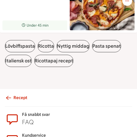
Receptet tar Under 45 min att tillaga
Under 45 min
Lövbiffspasta
Ricotta
Nyttig middag
Pasta spenat
Italiensk ost
Ricottapaj recept
Recept
Sidfot
Få snabbt svar
FAQ
Kundservice