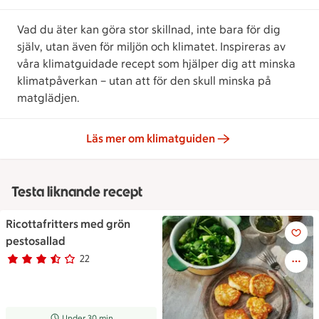
Vad du äter kan göra stor skillnad, inte bara för dig
själv, utan även för miljön och klimatet. Inspireras av
våra klimatguidade recept som hjälper dig att minska
klimatpåverkan – utan att för den skull minska på
matglädjen.
Läs mer om klimatguiden
Testa liknande recept
Ricottafritters med grön
Ricottafritters med grön pesto
pestosallad
22
Betyg 3.6 av 5.
22 personer har röstat
Receptet tar Under 30 min att tillaga
Under 30 min