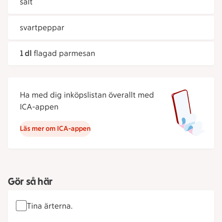
salt
svartpeppar
1 dl
flagad parmesan
Ha med dig inköpslistan överallt med
ICA-appen
Läs mer om ICA-appen
Gör så här
Tina ärterna.