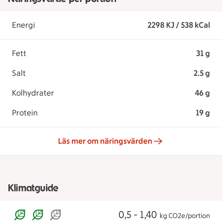
Energi
2298 KJ / 538 kCal
Fett
31 g
Salt
2.5 g
Kolhydrater
46 g
Protein
19 g
Läs mer om näringsvärden
Klimatguide
0,5 - 1,40
kg CO2e/portion