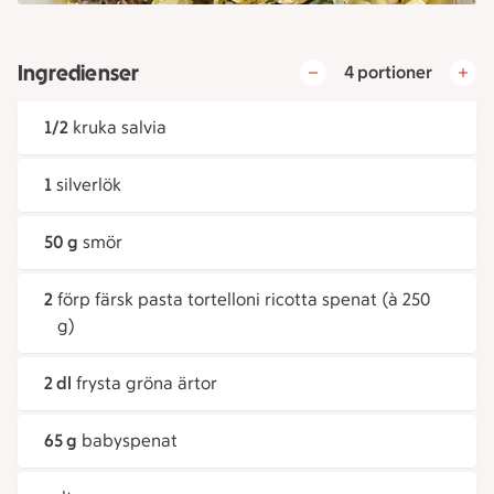
Ingredienser
4 portioner
1/2
kruka salvia
1
silverlök
50 g
smör
2
förp färsk pasta tortelloni ricotta spenat (à 250
g)
2 dl
frysta gröna ärtor
65 g
babyspenat