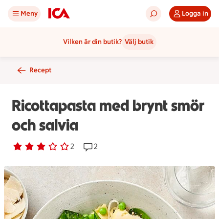
Meny
Logga in
Vilken är din butik?
Välj butik
Recept
Ricottapasta med brynt smör
och salvia
Betyg 3 av 5.
2 personer har röstat
2
Receptet har 2 kommentarer
2