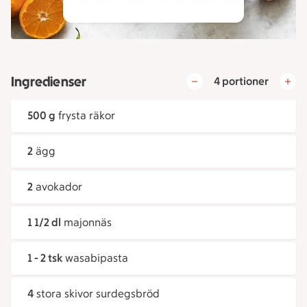
Ingredienser
4 portioner
500 g
frysta räkor
2
ägg
2
avokador
1 1/2 dl
majonnäs
1 - 2 tsk
wasabipasta
4
stora skivor surdegsbröd