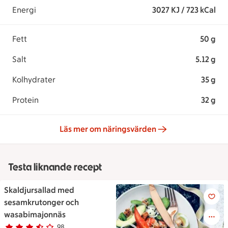
Energi
3027 KJ / 723 kCal
Fett
50 g
Salt
5.12 g
Kolhydrater
35 g
Protein
32 g
Läs mer om näringsvärden
Testa liknande recept
Skaldjursallad med
Skaldjursallad med sesamkru
sesamkrutonger och
wasabimajonnäs
98