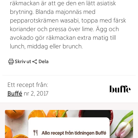
räkmackan är att ge den en lätt asiatisk
brytning. Blanda majonnäs med
pepparotskrämen wasabi, toppa med färsk
koriander och pressa över lime. Ägg och
avokado gör räkmackan extra matig till
lunch, middag eller brunch.
Skriv ut
Dela
Ett recept från:
Buffé
nr 2, 2017