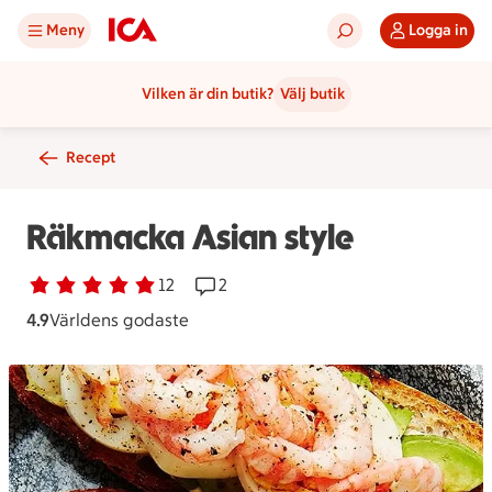
Meny
Logga in
Vilken är din butik?
Välj butik
Recept
Räkmacka Asian style
Betyg 4.9 av 5.
12 personer har röstat
12
Receptet har 2 kommentarer
2
4.9
Världens godaste