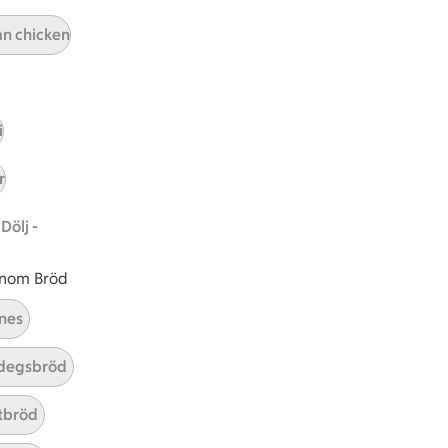
A
Prenumerera
an chicken
Hållbarhet
ICA Stiftelsen
i
En god morgondag
r
Kundservice
Dölj -
Reklamera
Återkallelser
 inom Bröd
Spärra eller beställ nytt ICA-kort
Behandling av personuppgifter
nes
Hantera cookies
degsbröd
tbröd