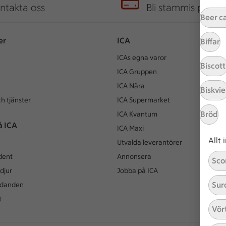
ntakta oss
Bli stammis på IC
Beer c
er
ICA
Biffar
ICAs egna varor
Biscott
ICA Gruppen
ICA Nära
Biskvie
h tjänster
ICA Supermarket
Bröd
ICA Kvantum
å ICA
ICA Maxi
Allt
Utvalda leverantörer
dent
Annonsera
Sco
djur
Jobba på ICA
Sur
udanden
t
Vör