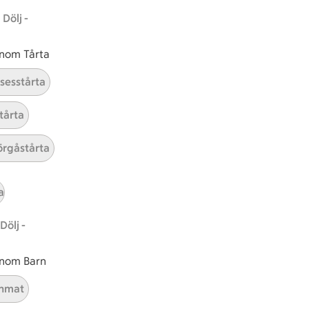
Dölj -
 inom Tårta
nsesstårta
tårta
rgåstårta
a
Dölj -
 inom Barn
nmat
ICAs inspirationsmejl