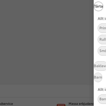
Tårta
Allt
Pri
Rull
Smö
Baklav
Barn
Allt
Bar
dservice
Massa erbjudanden