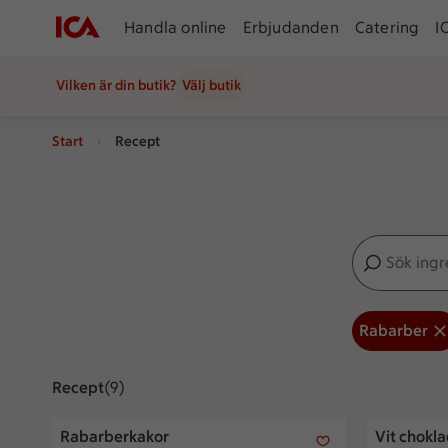
Handla online
Erbjudanden
Catering
I
Vilken är din butik?
Välj butik
Start
Recept
Sök ingredien
Inga förslag
Rabarber
Recept
Visar 9 stycken
(9)
Rabarberkakor
Vit chokla
Rabarberkakor
Vit chokl