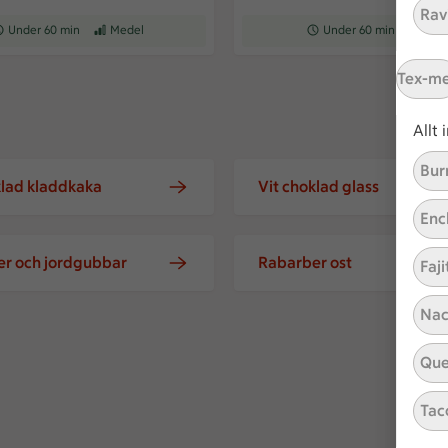
Ravi
ceptet tar Under 60 min att tillaga
Under 60 min
Receptet har Medel svårighetsgrad
Medel
Receptet tar Under 60 min a
Under 60 min
Recepte
Med
Tex-m
Allt
Bur
klad kladdkaka
Vit choklad glass
Enc
r och jordgubbar
Rabarber ost
Faji
Nac
istagenötter
Que
Tac