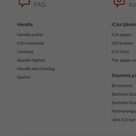
FAQ
Ko
Handla
ICAs tjänst
Handla online
ICA-appen
ICAs matkasse
ICA Scanna
Catering
ICA ToGo
Apotek Hjärtat
Fler appar oc
Handla som företag
Stammis p
Gaston
Bli stammis
Stammis Stu
Stammis Hus
Partnererbj
Våra ICA-kor