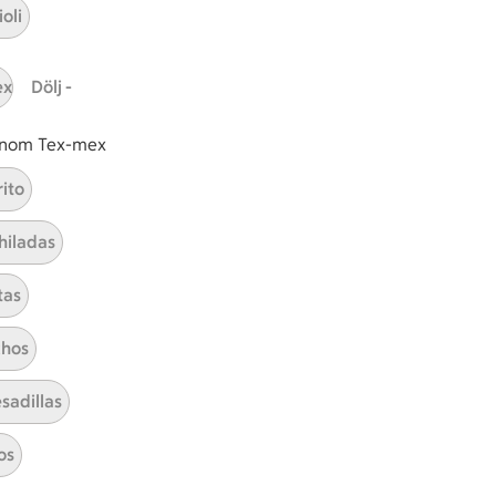
oli
tt tillaga
t har Medel svårighetsgrad
el
Receptet tar Under 60 min att tillaga
Under 60 min
Receptet har Medel svårighetsg
Medel
ex
Dölj -
 inom Tex-mex
rito
Vit chokladpannacotta
hiladas
Visa alla kategorier
tas
hos
sadillas
os