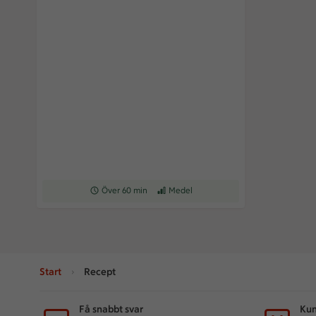
Receptet tar Över 60 min att tillaga
Över 60 min
Receptet har Medel svårighetsgrad
Medel
Start
Recept
Sidfot
Få snabbt svar
Kun