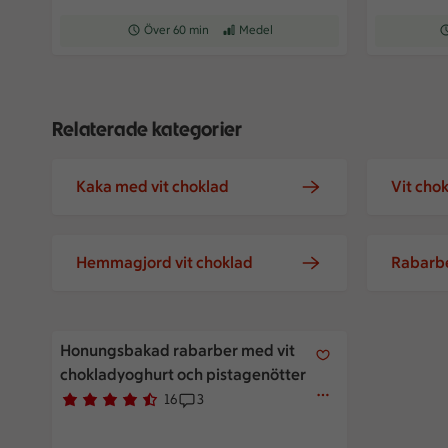
Receptet tar Över 60 min att tillaga
Över 60 min
Receptet har Medel svårighetsgrad
Medel
Re
Relaterade kategorier
Kaka med vit choklad
Vit cho
Hemmagjord vit choklad
Rabarbe
Honungsbakad rabarber med vit chokladyoghurt och p
Honungsbakad rabarber med vit
chokladyoghurt och pistagenötter
16
3
Betyg 4.6 av 5.
16 personer har röstat
Receptet har 3 kommentarer