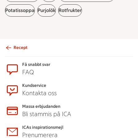
Potatissoppa
Purjolök
Rotfrukter
Recept
Sidfot
Få snabbt svar
FAQ
Kundservice
Kontakta oss
Massa erbjudanden
Bli stammis på ICA
ICAs inspirationsmejl
Prenumerera