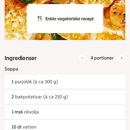
Ingredienser
4 portioner
Soppa
1
purjolök (à ca 300 g)
2
bakpotatisar (à ca 250 g)
1 msk
olivolja
10 dl
vatten