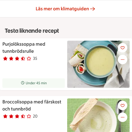
Läs mer om klimatguiden
Testa liknande recept
Purjolökssoppa med
En skål soppa på en tallrik me
tunnbrödsrulle
35
Betyg 3.7 av 5.
35 personer har röstat
Receptet tar Under 45 min att tillaga
Under 45 min
Broccolisoppa med färskost
Broccolisoppa med färskost o
och tunnbröd
20
Betyg 3.2 av 5.
20 personer har röstat