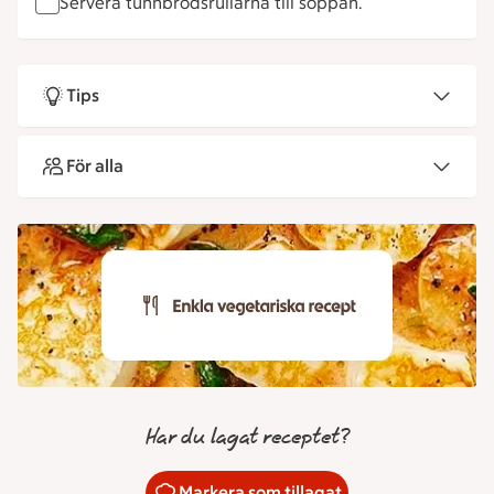
Servera tunnbrödsrullarna till soppan.
Tips
För alla
Har du lagat receptet?
Markera som tillagat