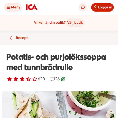
Meny
Logga in
Vilken är din butik?
Välj butik
Recept
Potatis- och purjolökssoppa
med tunnbrödrulle
Betyg 3.3 av 5.
620 personer har röstat
620
Receptet har 26 kommentarer
26
Receptet är ett klimartsmart v