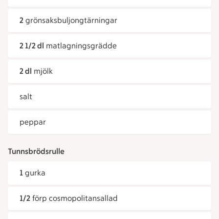
2
grönsaksbuljongtärningar
2 1/2 dl
matlagningsgrädde
2 dl
mjölk
salt
peppar
Tunnsbrödsrulle
1
gurka
1/2
förp cosmopolitansallad