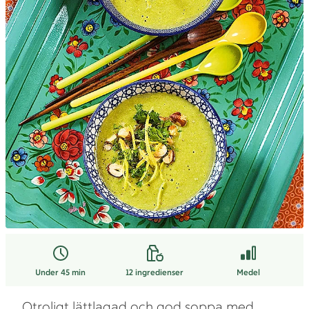
Under 45 min
12
ingredienser
Medel
Otroligt lättlagad och god soppa med