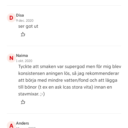
Disa
D
9 dec. 2020
ser got ut
Naima
N
1 okt. 2020
Tyckte att smaken var supergod men för mig blev
konsistensen aningen lös, så jag rekommenderar
att börja med mindre vatten/fond och att lägga
till bönor (t ex en ask Icas stora vita) innan en
stavmixar. ;-)
Anders
A