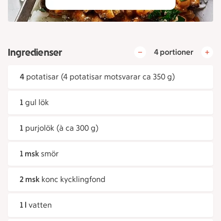
Ingredienser
4 portioner
4
potatisar (4 potatisar motsvarar ca 350 g)
1
gul lök
1
purjolök (à ca 300 g)
1 msk
smör
2 msk
konc kycklingfond
1 l
vatten