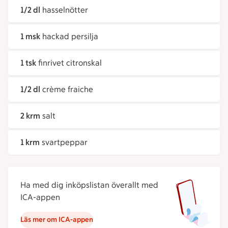
1/2 dl
hasselnötter
1 msk
hackad persilja
1 tsk
finrivet citronskal
1/2 dl
crème fraiche
2 krm
salt
1 krm
svartpeppar
Ha med dig inköpslistan överallt med
ICA-appen
Läs mer om ICA-appen