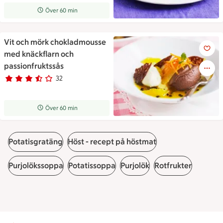
Receptet tar Över 60 min att tillaga
Över 60 min
Vit och mörk chokladmousse
Vit och mörk chokladmousse m
med knäckflarn och
passionfruktssås
32
Betyg 3.6 av 5.
32 personer har röstat
Receptet tar Över 60 min att tillaga
Över 60 min
Potatisgratäng
Höst - recept på höstmat
Purjolökssoppa
Potatissoppa
Purjolök
Rotfrukter