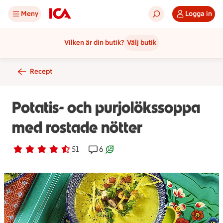
Meny
Logga in
Vilken är din butik?
Välj butik
Recept
Potatis- och purjolökssoppa
med rostade nötter
Betyg 4.1 av 5.
51 personer har röstat
51
Receptet har 6 kommentarer
6
Receptet är ett klimartsmart val.