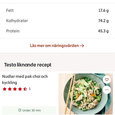
Fett
17.6 g
Kolhydrater
74.2 g
Protein
45.3 g
Läs mer om näringsvärden
Testa liknande recept
Nudlar med pak choi och
Nudlar med pak choi och kyck
kyckling
5
Betyg 4.6 av 5.
5 personer har röstat
Receptet tar Under 30 min att tillaga
Under 30 min