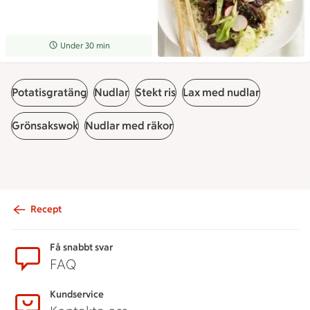
Receptet tar Under 30 min att tillaga
Under 30 min
Potatisgratäng
Nudlar
Stekt ris
Lax med nudlar
Grönsakswok
Nudlar med räkor
Recept
Sidfot
Få snabbt svar
FAQ
Kundservice