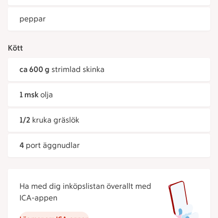
peppar
Kött
ca 600 g
strimlad skinka
1 msk
olja
1/2
kruka gräslök
4
port äggnudlar
Ha med dig inköpslistan överallt med
ICA-appen