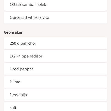
1/2 tsk
sambal oelek
1
pressad vitlöksklyfta
Grönsaker
250 g
pak choi
1/2
knippe rädisor
1
röd peppar
1
lime
1 msk
olja
salt