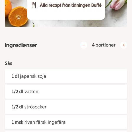
Ingredienser
4 portioner
Sås
1 dl
japansk soja
1/2 dl
vatten
1/2 dl
strösocker
1 msk
riven färsk ingefära