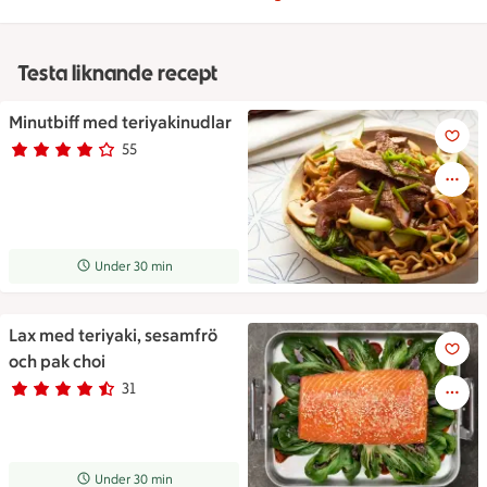
Testa liknande recept
Minutbiff med teriyakinudlar
Minutbiff med teriyakinudlar
55
Betyg 3.9 av 5.
55 personer har röstat
Receptet tar Under 30 min att tillaga
Under 30 min
Lax med teriyaki, sesamfrö
Lax med teriyaki, sesamfrö oc
och pak choi
31
Betyg 4.1 av 5.
31 personer har röstat
Receptet tar Under 30 min att tillaga
Under 30 min