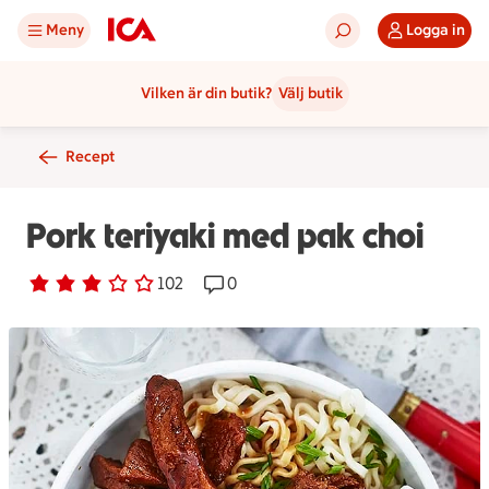
Meny
Logga in
Vilken är din butik?
Välj butik
Recept
Pork teriyaki med pak choi
Betyg 3 av 5.
102 personer har röstat
102
Receptet har 0 kommentarer
0