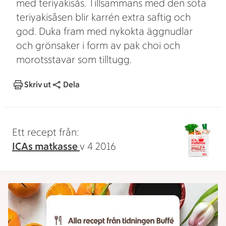
med teriyakisås. Tillsammans med den söta
teriyakisåsen blir karrén extra saftig och
god. Duka fram med nykokta äggnudlar
och grönsaker i form av pak choi och
morotsstavar som tilltugg.
Skriv ut
Dela
Ett recept från:
ICAs matkasse
v 4 2016