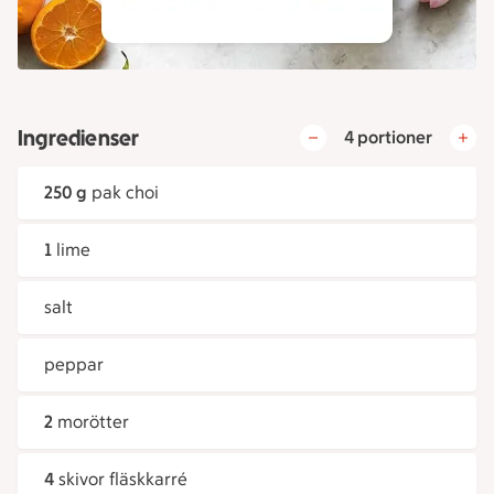
Ingredienser
4 portioner
250 g
pak choi
1
lime
salt
peppar
2
morötter
4
skivor fläskkarré