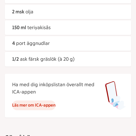
2 msk
olja
150 ml
teriyakisås
4
port äggnudlar
1/2
ask färsk gräslök (à 20 g)
Ha med dig inköpslistan överallt med
ICA-appen
Läs mer om ICA-appen