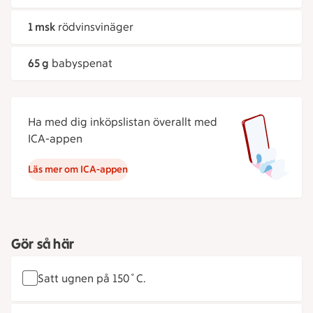
1 msk
rödvinsvinäger
65 g
babyspenat
Ha med dig inköpslistan överallt med
ICA-appen
Läs mer om ICA-appen
Gör så här
Satt ugnen på 150˚C.