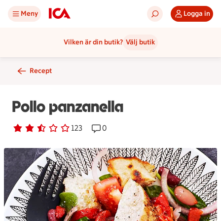
Meny
Logga in
Vilken är din butik?
Välj butik
Recept
Pollo panzanella
Betyg 2.6 av 5.
123 personer har röstat
123
Receptet har 0 kommentarer
0