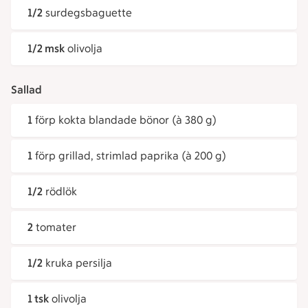
1/2
surdegsbaguette
1/2 msk
olivolja
Sallad
1
förp kokta blandade bönor (à 380 g)
1
förp grillad, strimlad paprika (à 200 g)
1/2
rödlök
2
tomater
1/2
kruka persilja
1 tsk
olivolja