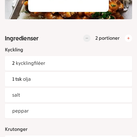
Ingredienser
2 portioner
Kyckling
2
kycklingfiléer
1 tsk
olja
salt
peppar
Krutonger