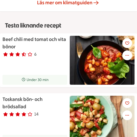
Läs mer om klimatguiden
Testa liknande recept
Beef chili med tomat och vita
Beef chili med tomat och vita
bönor
6
Betyg 3.7 av 5.
6 personer har röstat
Receptet tar Under 30 min att tillaga
Under 30 min
Toskansk bön- och
Toskansk bön- och brödsallad
brödsallad
14
Betyg 4 av 5.
14 personer har röstat