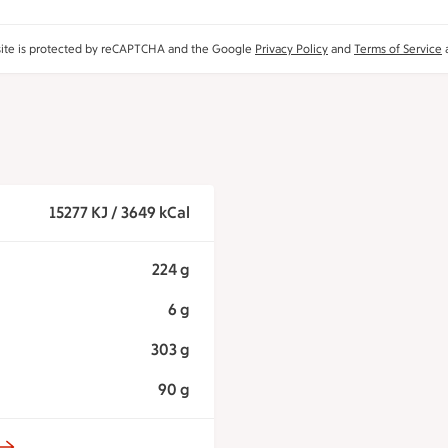
site is protected by reCAPTCHA and the Google
Privacy Policy
and
Terms of Service
a
15277 KJ / 3649 kCal
224 g
6 g
303 g
90 g