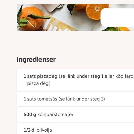
Ingredienser
1
sats pizzadeg (se länk under steg 1 eller köp färd
pizza deg)
1
sats tomatsås (se länk under steg 1)
500 g
körsbärstomater
1/2 dl
olivolja