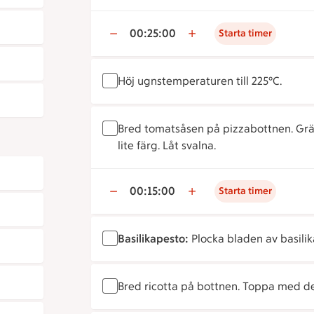
00:25:00
Starta timer
Höj ugnstemperaturen till 225°C.
Bred tomatsåsen på pizzabottnen. Grädd
lite färg. Låt svalna.
00:15:00
Starta timer
Basilikapesto:
Plocka bladen av basilik
Bred ricotta på bottnen. Toppa med d