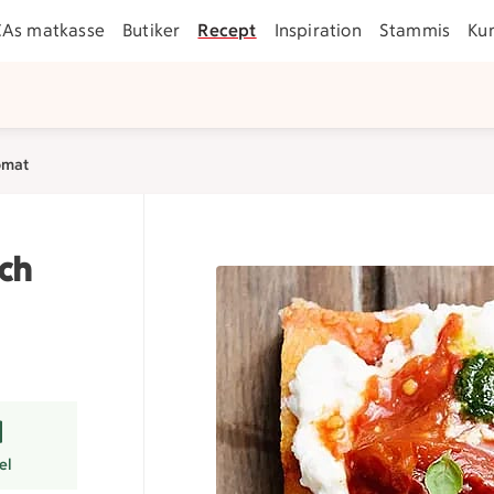
CAs matkasse
Butiker
Recept
Inspiration
Stammis
Ku
tomat
och
r
el