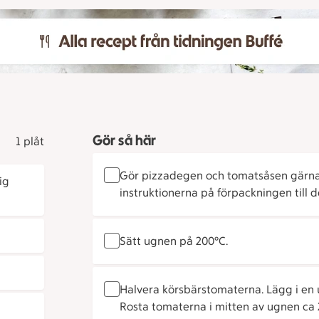
Gör så här
1 plåt
Gör pizzadegen och tomatsåsen gärn
ig
instruktionerna på förpackningen till 
Sätt ugnen på 200°C.
Halvera körsbärstomaterna. Lägg i en ug
Rosta tomaterna i mitten av ugnen ca 