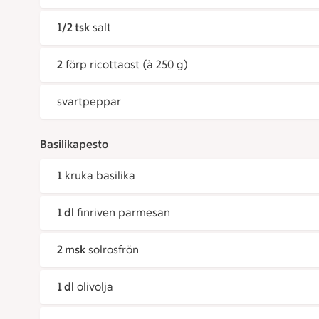
1/2 tsk
salt
2
förp ricottaost (à 250 g)
svartpeppar
Basilikapesto
1
kruka basilika
1 dl
finriven parmesan
2 msk
solrosfrön
1 dl
olivolja