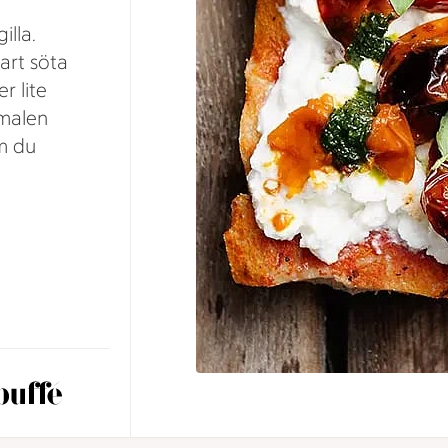
illa.
art söta
r lite
ymalen
m du