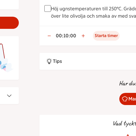
Höj ugnstemperaturen till 250°C. Grädd
över lite olivolja och smaka av med sv
00:10:00
Starta timer
Tips
Har du
Mar
Vad tyck