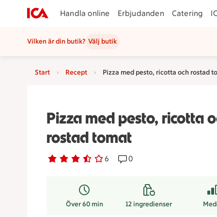
Handla online
Erbjudanden
Catering
I
Vilken är din butik?
Välj butik
Start
Recept
Pizza med pesto, ricotta och rostad 
Pizza med pesto, ricotta 
rostad tomat
Betyg 3.7 av 5.
6 personer har röstat
6
Receptet har 0 kommentare
0
Över 60 min
12
ingredienser
Med