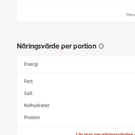
This 
Näringsvärde per portion
Energi
Fett
Salt
Kolhydrater
Protein
Läs mer om näringsvärden