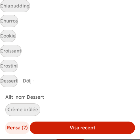
Chiapudding
Hållbarhet
Churros
ICA Stiftelsen
En god morgondag
Cookie
Kundservice
Croissant
Reklamera
Crostini
Återkallelser
Spärra eller beställ nytt ICA-kort
Dessert
Dölj -
Behandling av personuppgifter
Hantera cookies
Allt inom Dessert
Crème brûlée
Kolonnvägen 20, 169 70 Solna
Crème caramel
Rensa (2)
Visa recept
Filter (2)
Fondant