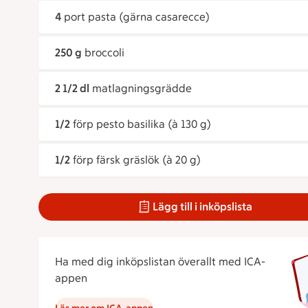
4
port pasta (gärna casarecce)
250 g
broccoli
2 1/2 dl
matlagningsgrädde
1/2
förp pesto basilika (à 130 g)
1/2
förp färsk gräslök (à 20 g)
Lägg till i inköpslista
Ha med dig inköpslistan överallt med ICA-
appen