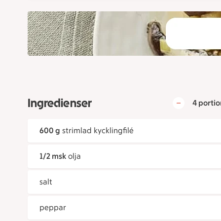
Ingredienser
4 portio
600 g
strimlad kycklingfilé
1/2 msk
olja
salt
peppar