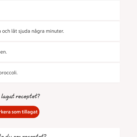
 och låt sjuda några minuter.
en.
roccoli.
 lagat receptet?
kera som tillagat