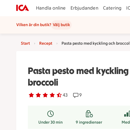
Handla online
Erbjudanden
Catering
I
Vilken är din butik?
Välj butik
Start
Recept
Pasta pesto med kyckling och broccol
Pasta pesto med kyckling
broccoli
Betyg 4.4 av 5.
43 personer har röstat
43
Receptet har 9 kommentar
9
Under 30 min
9
ingredienser
Med