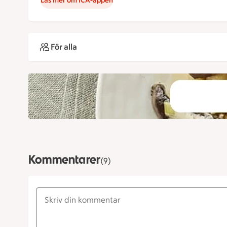
Läs mer om ICA-appen
För alla
Kommentarer
(9)