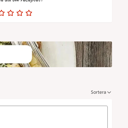
te du om receptet?
Sortera