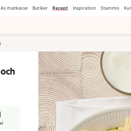
CAs matkasse
Butiker
Recept
Inspiration
Stammis
Ku
i
 och
er
el