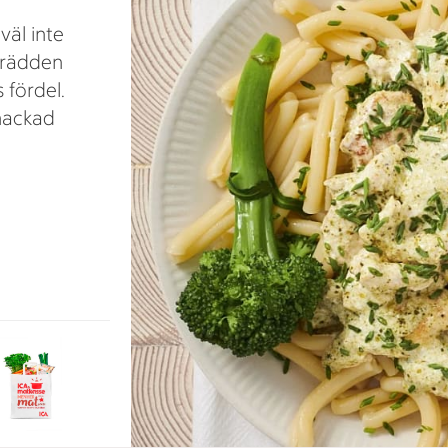
väl inte
grädden
s fördel.
 hackad