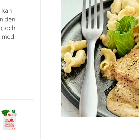
a kan
an den
p, och
ns med