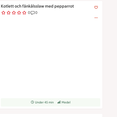
Kotlett och fänkålsslaw med pepparrot
Kotlett och fänkålsslaw med pepparrot
0
0
0 personer har röstat
Receptet har 0 kommentarer
Receptet tar Under 45 min att tillaga
Under 45 min
Receptet har Medel svårighetsgrad
Medel
Krämig risoni med stekt kotlett