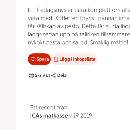
Ett fredagsmys är bara komplett om all
vara med! Kotletten bryns i pannan inn
får sällskap av pesto. Detta får sjuda iho
läggs sedan upp på tallriken tillsamma
nykokt pasta och sallad. Smaklig måltid!
Spara
Lägg i inköpslista
Skriv ut
Dela
Ett recept från:
ICAs matkasse
v 19 2019