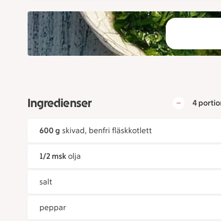
Ingredienser
4 portio
600 g
skivad, benfri fläskkotlett
1/2 msk
olja
salt
peppar