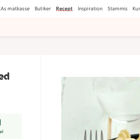
CAs matkasse
Butiker
Recept
Inspiration
Stammis
Ku
med
er
el