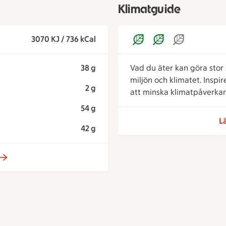
Klimatguide
3070 KJ / 736 kCal
38 g
Vad du äter kan göra stor s
miljön och klimatet. Inspi
2 g
att minska klimatpåverkan
54 g
L
42 g