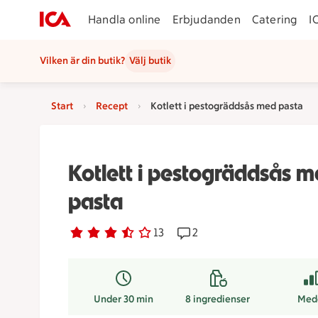
Handla online
Erbjudanden
Catering
I
Vilken är din butik?
Välj butik
Start
Recept
Kotlett i pestogräddsås med pasta
Kotlett i pestogräddsås 
pasta
Betyg 3.4 av 5.
13 personer har röstat
13
Receptet har 2 kommentar
2
Under 30 min
8
ingredienser
Med