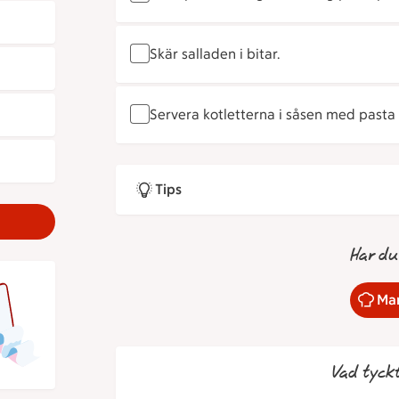
Skär salladen i bitar.
Servera kotletterna i såsen med pasta 
Tips
Har du
Mar
Vad tyck