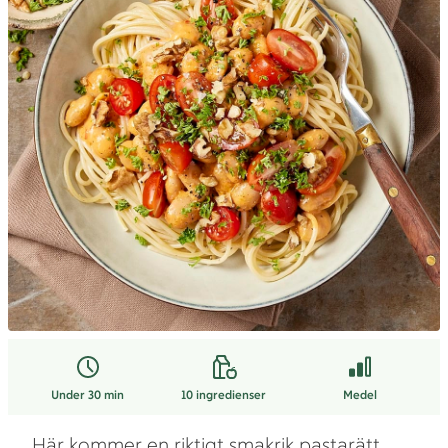
Under 30 min
10
ingredienser
Medel
Här kommer en riktigt smakrik pastarätt