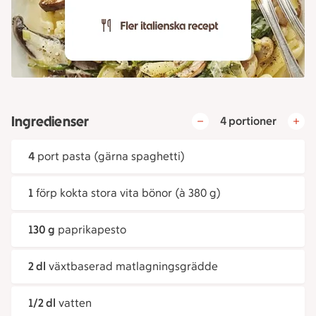
Ingredienser
4 portioner
4
port pasta (gärna spaghetti)
1
förp kokta stora vita bönor (à 380 g)
130 g
paprikapesto
2 dl
växtbaserad matlagningsgrädde
1/2 dl
vatten