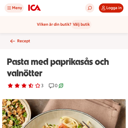
Meny
Logga in
Vilken är din butik?
Välj butik
Recept
Pasta med paprikasås och
valnötter
Betyg 3.7 av 5.
3 personer har röstat
3
Receptet har 0 kommentarer
0
Receptet är ett klimartsmart val.