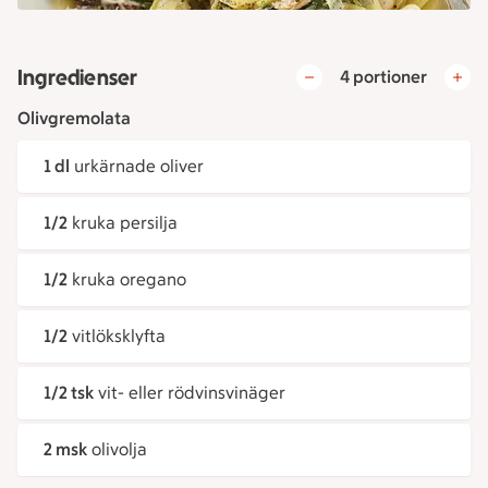
Ingredienser
4 portioner
Olivgremolata
1 dl
urkärnade oliver
1/2
kruka persilja
1/2
kruka oregano
1/2
vitlöksklyfta
1/2 tsk
vit- eller rödvinsvinäger
2 msk
olivolja