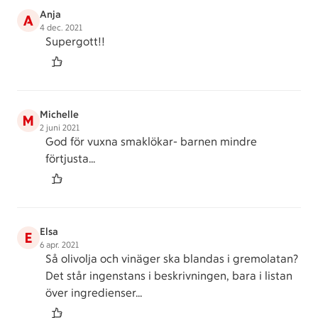
Anja
A
4 dec. 2021
Supergott!!
Michelle
M
2 juni 2021
God för vuxna smaklökar- barnen mindre
förtjusta...
Elsa
E
6 apr. 2021
Så olivolja och vinäger ska blandas i gremolatan?
Det står ingenstans i beskrivningen, bara i listan
över ingredienser...