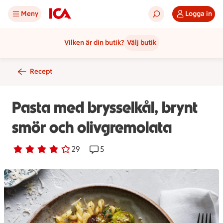
Meny
Logga in
Vilken är din butik?
Välj butik
Recept
Pasta med brysselkål, brynt
smör och olivgremolata
Betyg 4 av 5.
29 personer har röstat
29
Receptet har 5 kommentarer
5