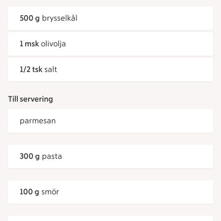
500 g
brysselkål
1 msk
olivolja
1/2 tsk
salt
Till servering
parmesan
300 g
pasta
100 g
smör