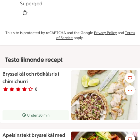
Supergod
This site is protected by reCAPTCHA and the Google
Privacy Policy
and
Terms
of Service
apply.
Testa liknande recept
Brysselkål och rödkålsris i
Brysselkål och rödkålsris i chim
chimichurri
8
Betyg 3.8 av 5.
8 personer har röstat
Receptet tar Under 30 min att tillaga
Under 30 min
Apelsinstekt brysselkål med
Apelsinstekt brysselkål med k