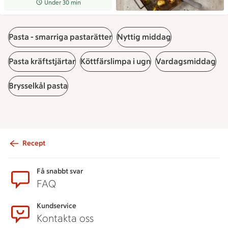
Receptet tar Under 30 min att tillaga
Under 30 min
Pasta - smarriga pastarätter
Nyttig middag
Pasta kräftstjärtar
Köttfärslimpa i ugn
Vardagsmiddag
Brysselkål pasta
Recept
Sidfot
Få snabbt svar
FAQ
Kundservice
Kontakta oss