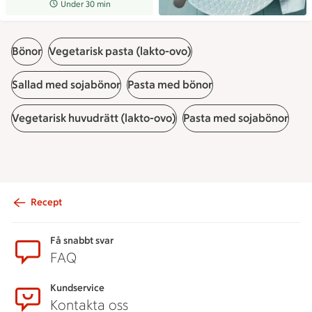
Receptet tar Under 30 min att tillaga
Under 30 min
Bönor
Vegetarisk pasta (lakto-ovo)
Sallad med sojabönor
Pasta med bönor
Vegetarisk huvudrätt (lakto-ovo)
Pasta med sojabönor
Recept
Sidfot
Få snabbt svar
FAQ
Kundservice
Kontakta oss