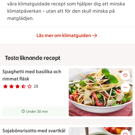
våra klimatguidade recept som hjälper dig att minska
klimatpåverkan – utan att för den skull minska på
matglädjen.
Läs mer om klimatguiden
Testa liknande recept
Spaghetti med basilika och
Spaghetti med basilika och ri
rimmat fläsk
28
Betyg 3.7 av 5.
28 personer har röstat
Receptet tar Under 30 min att tillaga
Under 30 min
Sojabönsrisotto med svartkål
Sojabönsrisotto med svartkål