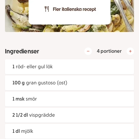
Ingredienser
4 portioner
1
röd- eller gul lök
100 g
gran gustoso (ost)
1 msk
smör
2 1/2 dl
vispgrädde
1 dl
mjölk