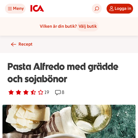
Meny
Logga in
Vilken är din butik?
Välj butik
Recept
Pasta Alfredo med grädde
och sojabönor
Betyg 3.7 av 5.
19 personer har röstat
19
Receptet har 8 kommentarer
8