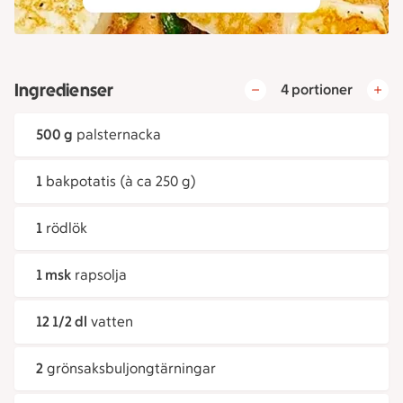
Ingredienser
4 portioner
500 g
palsternacka
1
bakpotatis (à ca 250 g)
1
rödlök
1 msk
rapsolja
12 1/2 dl
vatten
2
grönsaksbuljongtärningar