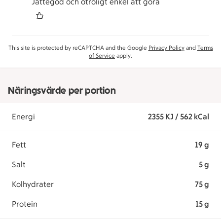
Jättegod och otroligt enkel att göra
This site is protected by reCAPTCHA and the Google
Privacy Policy
and
Terms
of Service
apply.
Näringsvärde per portion
Energi
2355 KJ / 562 kCal
Fett
19 g
Salt
5 g
Kolhydrater
75 g
Protein
15 g