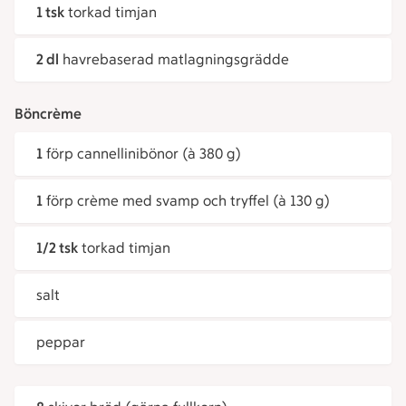
1 tsk
torkad timjan
2 dl
havrebaserad matlagningsgrädde
Böncrème
1
förp cannellinibönor (à 380 g)
1
förp crème med svamp och tryffel (à 130 g)
1/2 tsk
torkad timjan
salt
peppar