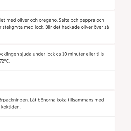
ll det med oliver och oregano. Salta och peppra och
er stekgryta med lock. Blir det hackade oliver över så
cklingen sjuda under lock ca 10 minuter eller tills
72°C.
förpackningen. Låt bönorna koka tillsammans med
 koktiden.