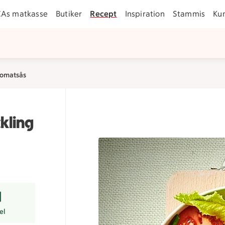
CAs matkasse
Butiker
Recept
Inspiration
Stammis
Ku
tomatsås
kling
er
el