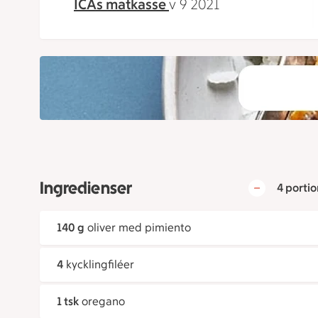
ICAs matkasse
v 9 2021
Ingredienser
4 portio
140 g
oliver med pimiento
4
kycklingfiléer
1 tsk
oregano