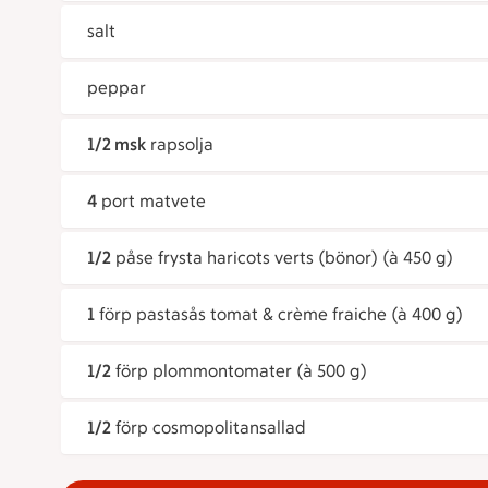
salt
peppar
1/2 msk
rapsolja
4
port matvete
1/2
påse frysta haricots verts (bönor) (à 450 g)
1
förp pastasås tomat & crème fraiche (à 400 g)
1/2
förp plommontomater (à 500 g)
1/2
förp cosmopolitansallad