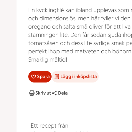
En kycklingfilé kan ibland upplevas som
och dimensionslös, men här fyller vi de
oregano och salta små oliver för att liv
stämningen lite. Den får sedan sjuda ih
tomatsåsen och dess lite syrliga smak p
perfekt ihop med matveten och bönorn
Smaklig måltid!
Spara
Lägg i inköpslista
Skriv ut
Dela
Ett recept från: