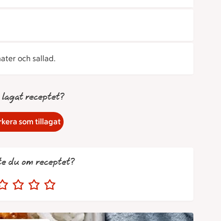
ter och sallad.
 lagat receptet?
kera som tillagat
te du om receptet?