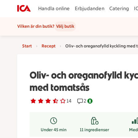
Handla online
Erbjudanden
Catering
I
Vilken är din butik?
Välj butik
Start
Recept
Oliv- och oreganofylld kyckling med 
Oliv- och oreganofylld kyc
med tomatsås
Betyg 3.4 av 5.
14 personer har röstat
14
Receptet har 2 kommentar
2
Nyckelhålsmärkt.
Under 45 min
11
ingredienser
Med