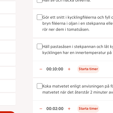
Häll av och hacka oliverna.
Gör ett snitt i kycklingfiléerna och fy
bryn filéerna i oljan i en stekpanna ell
rör ner dem i tomatsåsen.
Häll pastasåsen i stekpannan och låt ky
kycklingen har en innertemperatur på 
00:10:00
Starta timer
Koka matvetet enligt anvisningen på 
matvetet när det återstår 2 minuter av
00:02:00
Starta timer