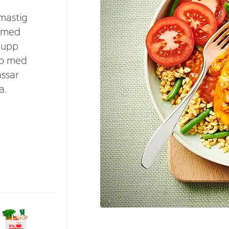
 mastig
n med
a upp
op med
assar
a.