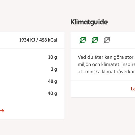
Klimatguide
1934 KJ / 458 kCal
10 g
Vad du äter kan göra stor s
miljön och klimatet. Inspi
3 g
att minska klimatpåverkan
48 g
L
40 g