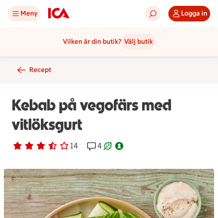
Meny
Logga in
Vilken är din butik?
Välj butik
Recept
Kebab på vegofärs med
vitlöksgurt
Betyg 3.7 av 5.
14 personer har röstat
14
Receptet har 4 kommentarer
4
Receptet är ett klimartsmart val.
Nyckelhålsmärkt.