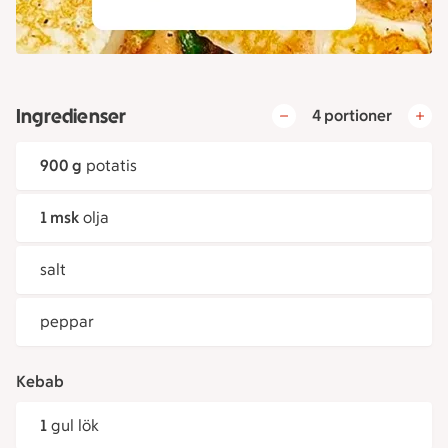
Ingredienser
4 portioner
900 g
potatis
1 msk
olja
salt
peppar
Kebab
1
gul lök