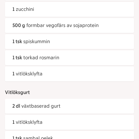
1
zucchini
500 g
formbar vegofärs av sojaprotein
1 tsk
spiskummin
1 tsk
torkad rosmarin
1
vitlöksklyfta
Vitlöksgurt
2 dl
växtbaserad gurt
1
vitlöksklyfta
1 tsk
sambal oelek