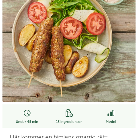
Under 45 min
15
ingredienser
Medel
Här kommer en himlans smarrig rätt: