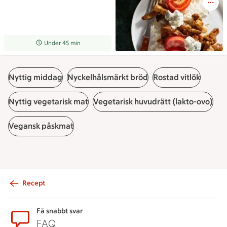
Receptet tar Under 45 min att tillaga
Under 45 min
Nyttig middag
Nyckelhålsmärkt bröd
Rostad vitlök
Nyttig vegetarisk mat
Vegetarisk huvudrätt (lakto-ovo)
Vegansk påskmat
Recept
Sidfot
Få snabbt svar
FAQ