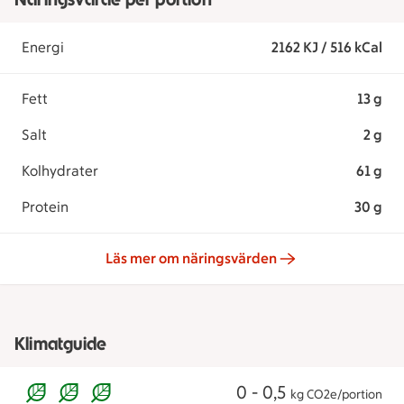
Energi
2162 KJ / 516 kCal
Fett
13 g
Salt
2 g
Kolhydrater
61 g
Protein
30 g
Läs mer om näringsvärden
Klimatguide
0 - 0,5
kg CO2e/portion