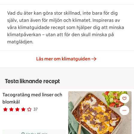
Vad du äter kan göra stor skillnad, inte bara för dig
själv, utan även för miljön och klimatet. Inspireras av
våra klimatguidade recept som hjälper dig att minska
klimatpåverkan – utan att för den skull minska på
matglädjen.
Läs mer om klimatguiden
Testa liknande recept
Tacogratäng med linser och
Tacogratäng med linser och b
blomkål
37
Betyg 3.9 av 5.
37 personer har röstat