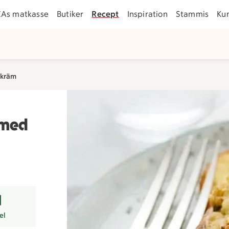
CAs matkasse
Butiker
Recept
Inspiration
Stammis
Ku
skräm
 med
r
el