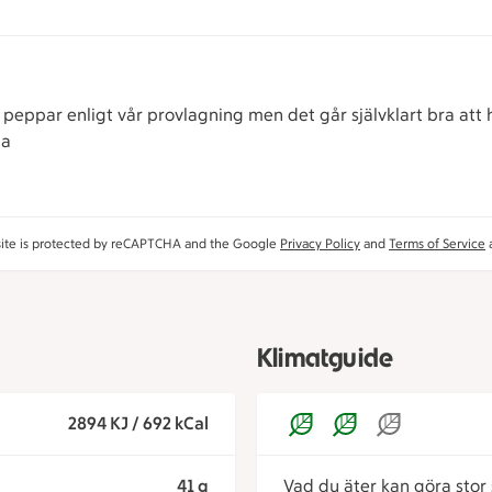
h peppar enligt vår provlagning men det går självklart bra att h
na
site is protected by reCAPTCHA and the Google
Privacy Policy
and
Terms of Service
a
Klimatguide
2894 KJ / 692 kCal
41 g
Vad du äter kan göra stor s