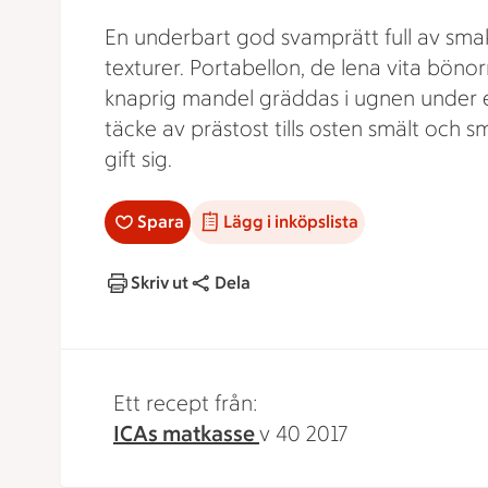
En underbart god svamprätt full av sma
texturer. Portabellon, de lena vita böno
knaprig mandel gräddas i ugnen under 
täcke av prästost tills osten smält och 
gift sig.
Spara
Lägg i inköpslista
Skriv ut
Dela
Ett recept från:
ICAs matkasse
v 40 2017