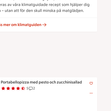
reras av våra klimatguidade recept som hjälper dig
 – utan att för den skull minska på matglädjen.
äs mer om klimatguiden
Portabellopizza med pesto och zucchinisallad
Portabellopizza med pesto och zucchinisallad
5
2
Betyg 4.6 av 5.
5 personer har röstat
Receptet har 2 kommentarer