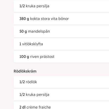
1/2
kruka persilja
380 g
kokta stora vita bönor
50 g
mandelspån
1
vitlöksklyfta
100 g
riven prästost
Rödlökskräm
1/2
rödlök
1/2
kruka persilja
2 dl
crème fraiche