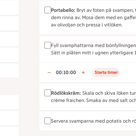
Portabello:
Bryt av foten på svampen, f
dem rinna av. Mosa dem med en gaffe
av olivoljan och pressa i vitlöken.
Fyll svamphattarna med bönfyllningen 
Sätt in plåten mitt i ugnen ytterligare 
00:10:00
Starta timer
Rödlökskräm:
Skala och skiva löken tu
crème fraichen. Smaka av med salt oc
Servera svamparna med potatis och r