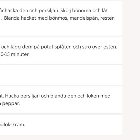
inhacka den och persiljan. Skölj bönorna och låt
l. Blanda hacket med bönmos, mandelspån, resten
och lägg dem på potatisplåten och strö över osten.
10-15 minuter.
nt. Hacka persiljan och blanda den och löken med
h peppar.
ödlökskräm.