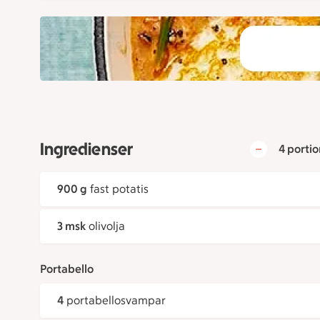
Ingredienser
4 portio
900 g
fast potatis
3 msk
olivolja
Portabello
4
portabellosvampar