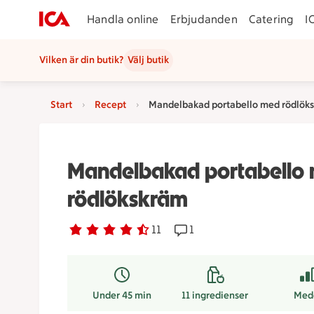
Handla online
Erbjudanden
Catering
I
Vilken är din butik?
Välj butik
Start
Recept
Mandelbakad portabello med rödlök
Mandelbakad portabello
rödlökskräm
Betyg 4.2 av 5.
11 personer har röstat
11
Receptet har 1 kommentare
1
Under 45 min
11
ingredienser
Med