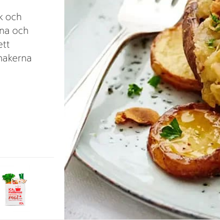
k och
rna och
ett
smakerna