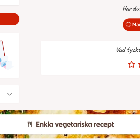
Har du
Mar
Vad tyck