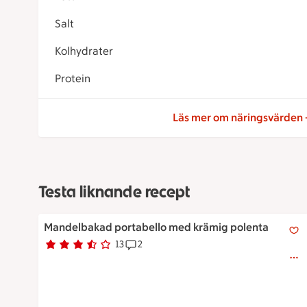
Salt
Kolhydrater
Protein
Läs mer om näringsvärden
Testa liknande recept
Mandelbakad portabello med krämig polenta
Mandelbakad portabello med krämig polenta
13
2
Betyg 3.5 av 5.
13 personer har röstat
Receptet har 2 kommentarer