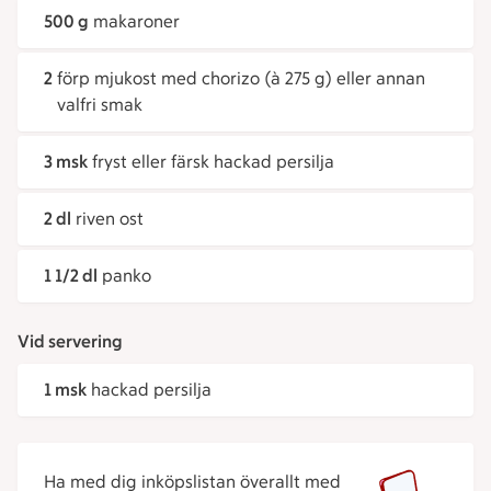
500 g
makaroner
2
förp mjukost med chorizo (à 275 g) eller annan
valfri smak
3 msk
fryst eller färsk hackad persilja
2 dl
riven ost
1 1/2 dl
panko
Vid servering
1 msk
hackad persilja
Ha med dig inköpslistan överallt med