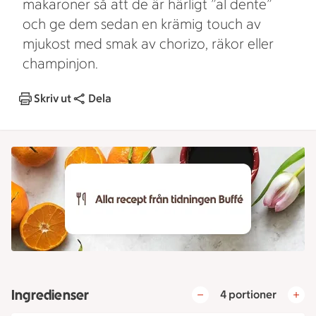
makaroner så att de är härligt ”al dente”
och ge dem sedan en krämig touch av
mjukost med smak av chorizo, räkor eller
champinjon.
Skriv ut
Dela
Ingredienser
4 portioner