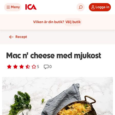
Meny
Logga in
Vilken är din butik?
Välj butik
Recept
Mac n' cheese med mjukost
Betyg 3.6 av 5.
5 personer har röstat
5
Receptet har 0 kommentarer
0