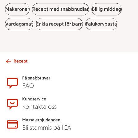
Makaroner
Recept med snabbnudlar
Billig middag
Vardagsmat
Enkla recept för barn
Falukorvpasta
Recept
Sidfot
Få snabbt svar
FAQ
Kundservice
Kontakta oss
Massa erbjudanden
Bli stammis på ICA