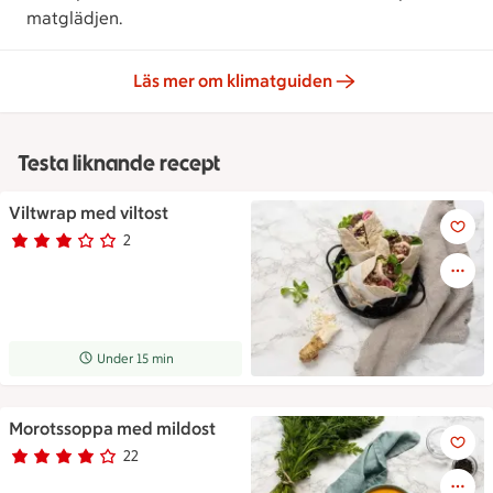
matglädjen.
Läs mer om klimatguiden
Testa liknande recept
Viltwrap med viltost
Viltwrap med viltost
2
Betyg 3 av 5.
2 personer har röstat
Receptet tar Under 15 min att tillaga
Under 15 min
Morotssoppa med mildost
Morotssoppa med mildost
22
Betyg 3.8 av 5.
22 personer har röstat