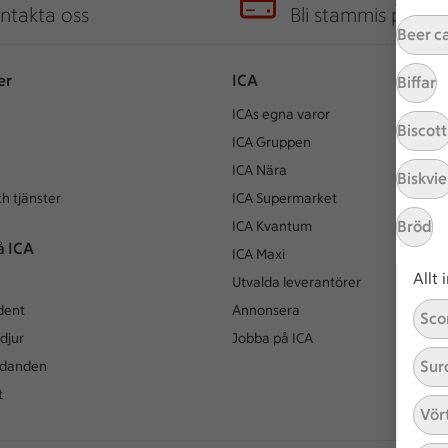
ntakta oss
Bli stammis på IC
Beer c
er
ICA
Biffar
ICAs egna varor
Biscott
ICA Gruppen
ICA Nära
Biskvie
h tjänster
ICA Supermarket
Bröd
ICA Kvantum
å ICA
ICA Maxi
Allt
Utvalda leverantörer
dent
Annonsera
Sco
djur
Jobba på ICA
Sur
udanden
t
Vör