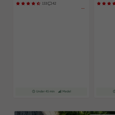
133
42
Betyg 4.3 av 5.
133 personer har röstat
Receptet har 42 kommentarer
Betyg 4 av
68 person
Receptet tar Under 45 min att tillaga
Under 45 min
Receptet har Medel svårighetsgrad
Medel
Re