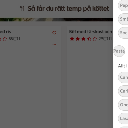
Pep
Små
d ris
Biff med färskost och champi
ed ris
Biff med färskost och champ
Soc
55
1
29
11
av 5.
r har röstat
Receptet har 1 kommentarer
Betyg 3.3 av 5.
29 personer har röstat
Receptet ha
Pasta
Allt
Can
Car
Gno
Las