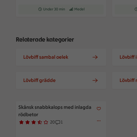
Receptet tar Under 30 min att tillaga
Under 30 min
Receptet har Medel svårighetsgrad
Medel
Re
Relaterade kategorier
Lövbiff sambal oelek
Lövbiff 
Lövbiff grädde
Lövbiff
Skånsk snabbkalops med inlagda rödbetor
Skånsk snabbkalops med inlagda
rödbetor
20
1
Betyg 3.7 av 5.
20 personer har röstat
Receptet har 1 kommentarer