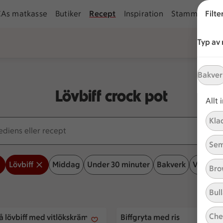
CAs matkasse
Butiker
Recept
Inspiration
Stammis
Filte
Ku
Typ av
Bakver
Lövbiff crock pot
Allt
Kla
s eller recept
Sem
Lövbiff
Middag
Under 30 minuter
Bakverk
Vegetar
Bro
Bull
 lövbiff med vitlökskräm
Biffgryta med ris
Che
å lövbiff med vitlökskräm
Biffgryta med ris