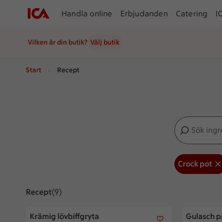
Handla online
Erbjudanden
Catering
I
Vilken är din butik?
Välj butik
Start
Recept
Sök ingredien
Inga förslag
Crock pot
Recept
Visar 9 stycken
(9)
Krämig lövbiffgryta
Gulasch på
Krämig lövbiffgryta
Gulasch p