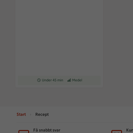
Receptet tar Under 45 min att tillaga
Under 45 min
Receptet har Medel svårighetsgrad
Medel
Start
Recept
Sidfot
Få snabbt svar
Kun