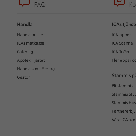
FAQ
Ko
Handla
ICAs tjänst
Handla online
ICA-appen
ICAs matkasse
ICA Scanna
Catering
ICA ToGo
Apotek Hjärtat
Fler appar oc
Handla som företag
Stammis p
Gaston
Bli stammis
Stammis Stu
Stammis Hus
Partnererbj
Våra ICA-kor