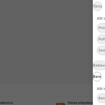
Tårta
Allt
Pri
Rull
Smö
Baklav
Barn
Allt
Bar
dservice
Massa erbjudanden