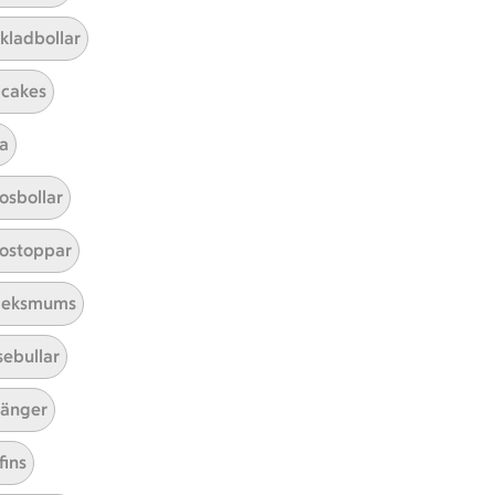
13
1
ar 6 kommentarer
Betyg 4.2 av 5.
13 personer har röstat
Receptet har 1 kommentarer
kladbollar
cakes
a
osbollar
ostoppar
leksmums
sebullar
tt tillaga
t har Medel svårighetsgrad
el
Receptet tar Under 30 min att tillaga
Under 30 min
Receptet har Enkel svårighetsgr
Enkel
änger
fins