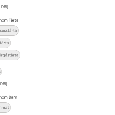
Dölj -
 inom Tårta
nsesstårta
tårta
rgåstårta
a
Dölj -
 inom Barn
nmat
ICAs inspirationsmejl