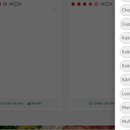
68
8
18
6
 5.
er har röstat
Receptet har 8 kommentarer
Betyg 3.4 av 5.
18 personer har röstat
Receptet h
Cho
Cup
Kak
Kok
Kok
Kär
Lus
ceptet tar Under 45 min att tillaga
Under 45 min
Receptet har Medel svårighetsgrad
Medel
Receptet tar Under 30 min a
Under 30 min
Recepte
Med
Mar
Muf