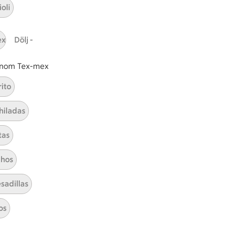
oli
tt tillaga
t har Medel svårighetsgrad
el
Receptet tar Under 45 min att tillaga
Under 45 min
Receptet har Medel svårighetsg
Medel
ex
Dölj -
 inom Tex-mex
rito
Lövbiff med svamp
hiladas
Visa alla kategorier
tas
hos
sadillas
os