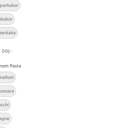
parkakor
kakor
njoner
Portergryta med fänkål och apelsin
injoner
Portergryta med fänkål och apelsin
kerkaka
19
0
r 11 kommentarer
Betyg 3.2 av 5.
19 personer har röstat
Receptet har 0 kommentarer
Dölj -
 inom Pasta
nelloni
bonara
cchi
agne