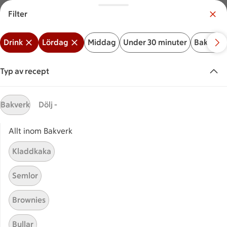
Filter
Meny
Logga in
Drink
Lördag
Middag
Under 30 minuter
Bakverk
Vilken är din butik?
Välj butik
Typ av recept
Start
Lördagsdrink
Bakverk
Dölj -
Allt inom Bakverk
Sök ingrediens eller recept
Inga förslag
Sök
Kladdkaka
Drink
Lördag
Middag
Under 30 minuter
Bakve
Semlor
Recept
Visar 158 stycken
(158)
Sortera
Brownies
Bullar
Äppelcocktail
Äppelcocktail