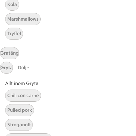
Kola
Våra ICA-kort
Marshmallows
ICA
ICAs egna varor
Tryffel
ICA Gruppen
ICA Nära
Gratäng
ICA Supermarket
ICA Kvantum
Gryta
Dölj -
ICA Maxi
Utvalda leverantörer
Allt inom Gryta
Annonsera
Chili con carne
Jobba på ICA
Pulled pork
Hållbarhet
ICA Stiftelsen
Stroganoff
En god morgondag