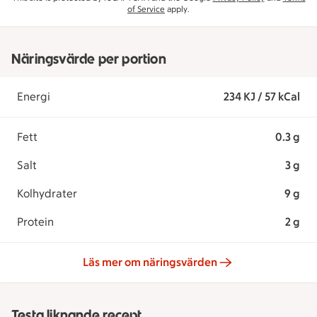
of Service
apply.
Näringsvärde per portion
Energi
234 KJ / 57 kCal
Fett
0.3 g
Salt
3 g
Kolhydrater
9 g
Protein
2 g
Läs mer om näringsvärden
Testa liknande recept