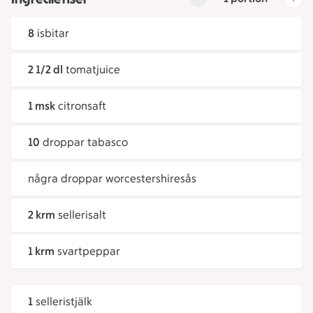
8
isbitar
2 1/2 dl
tomatjuice
1 msk
citronsaft
10
droppar tabasco
några droppar worcestershiresås
2 krm
sellerisalt
1 krm
svartpeppar
1
selleristjälk