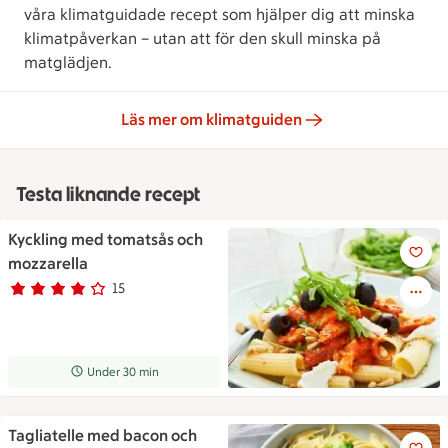
våra klimatguidade recept som hjälper dig att minska
klimatpåverkan – utan att för den skull minska på
matglädjen.
Läs mer om klimatguiden
Testa liknande recept
Kyckling med tomatsås och
Kyckling med tomatsås och mo
mozzarella
15
Betyg 3.9 av 5.
15 personer har röstat
Receptet tar Under 30 min att tillaga
Under 30 min
Tagliatelle med bacon och
Tagliatelle med bacon och to