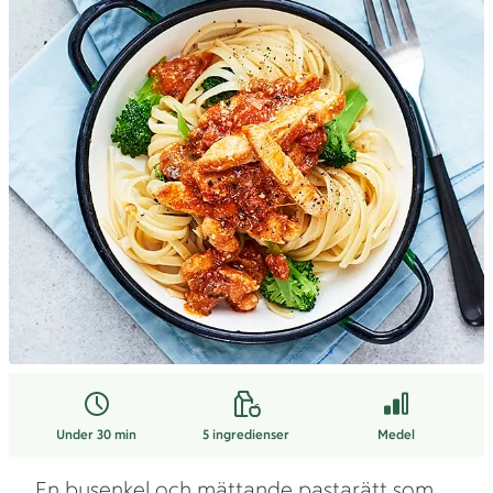
Under 30 min
5
ingredienser
Medel
En busenkel och mättande pastarätt som