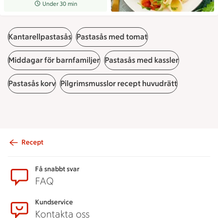
Receptet tar Under 30 min att tillaga
Under 30 min
Kantarellpastasås
Pastasås med tomat
Middagar för barnfamiljer
Pastasås med kassler
Pastasås korv
Pilgrimsmusslor recept huvudrätt
Recept
Sidfot
Få snabbt svar
FAQ
Kundservice
Kontakta oss