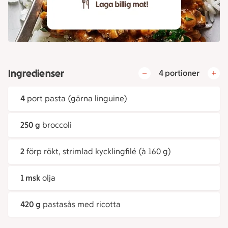
Ingredienser
4 portioner
4
port pasta (gärna linguine)
250 g
broccoli
2
förp rökt, strimlad kycklingfilé (à 160 g)
1 msk
olja
420 g
pastasås med ricotta