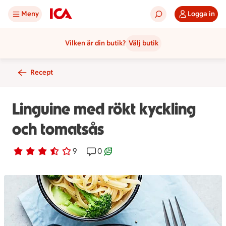
Meny
Logga in
Vilken är din butik?
Välj butik
Recept
Linguine med rökt kyckling
och tomatsås
Betyg 3.1 av 5.
9 personer har röstat
9
Receptet har 0 kommentarer
0
Receptet är ett klimartsmart val.