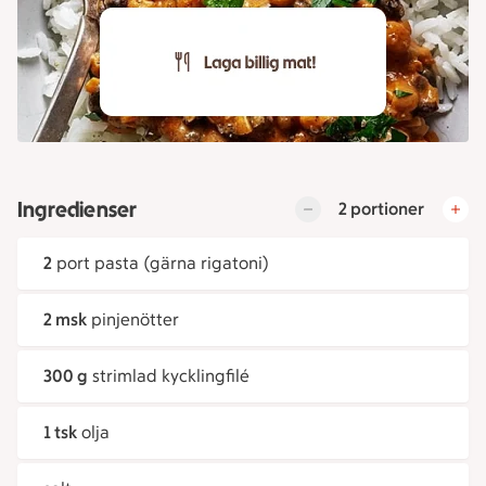
Ingredienser
2 portioner
2
port pasta (gärna rigatoni)
2 msk
pinjenötter
300 g
strimlad kycklingfilé
1 tsk
olja