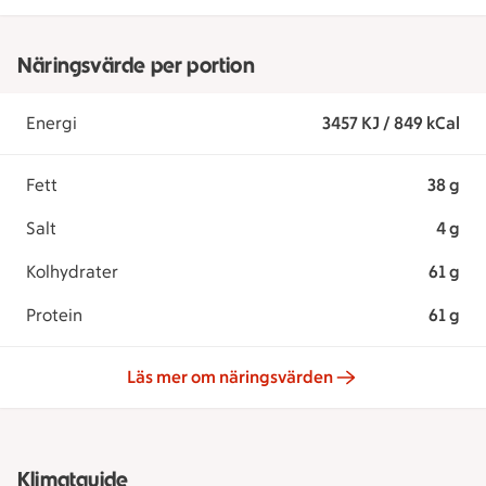
Näringsvärde per portion
Energi
3457 KJ / 849 kCal
Fett
38 g
Salt
4 g
Kolhydrater
61 g
Protein
61 g
Läs mer om näringsvärden
Klimatguide