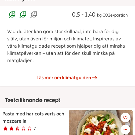
0,5 - 1,40
kg CO2e/portion
Vad du äter kan göra stor skillnad, inte bara för dig
själv, utan även för miljön och klimatet. Inspireras av
våra klimatguidade recept som hjälper dig att minska
klimatpåverkan – utan att för den skull minska på
matglädjen.
Läs mer om klimatguiden
Testa liknande recept
Pasta med haricots verts och
Pasta med haricots verts och 
mozzarella
7
Betyg 2.6 av 5.
7 personer har röstat