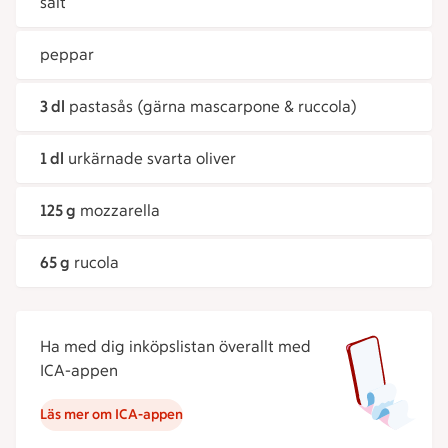
salt
peppar
3 dl
pastasås (gärna mascarpone & ruccola)
1 dl
urkärnade svarta oliver
125 g
mozzarella
65 g
rucola
Ha med dig inköpslistan överallt med
ICA-appen
Läs mer om ICA-appen