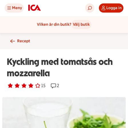
Meny
Logga in
Vilken är din butik?
Välj butik
Recept
Kyckling med tomatsås och
mozzarella
Betyg 3.9 av 5.
15 personer har röstat
15
Receptet har 2 kommentarer
2