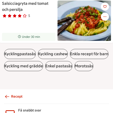
Salsicciagryta med tomat
Salsicciagryta med tomat och 
och persilja
5
Betyg 4 av 5.
5 personer har röstat
Receptet tar Under 30 min att tillaga
Under 30 min
Kycklingpastasås
Kyckling cashew
Enkla recept för barn
Kyckling med grädde
Enkel pastasås
Morotssås
Recept
Sidfot
Få snabbt svar