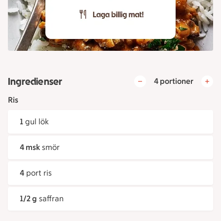
Ingredienser
4 portioner
Ris
1
gul lök
4 msk
smör
4
port ris
1/2 g
saffran