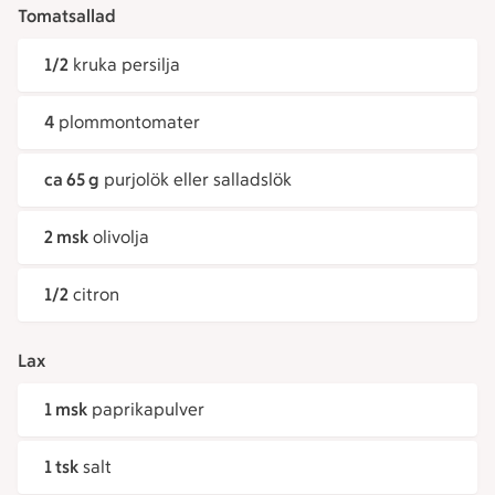
Tomatsallad
1/2
kruka persilja
4
plommontomater
ca 65 g
purjolök eller salladslök
2 msk
olivolja
1/2
citron
Lax
1 msk
paprikapulver
1 tsk
salt