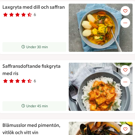
Laxgryta med dill och saffran
Laxgryta med dill och saffran
6
Betyg 4.3 av 5.
6 personer har röstat
Receptet tar Under 30 min att tillaga
Under 30 min
Saffransdoftande fiskgryta
Saffransdoftande fiskgryta me
med ris
6
Betyg 4.2 av 5.
6 personer har röstat
Receptet tar Under 45 min att tillaga
Under 45 min
Blåmusslor med pimentón,
Blåmusslor med pimentón, vitlö
vitlök och vitt vin