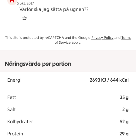
H
5 okt. 2017
Varför ska jag sätta på ugnen??
This site is protected by reCAPTCHA and the Google
Privacy Policy
and
Terms
of Service
apply.
Näringsvärde per portion
Energi
2693 KJ / 644 kCal
Fett
35 g
Salt
2 g
Kolhydrater
52 g
Protein
29 g