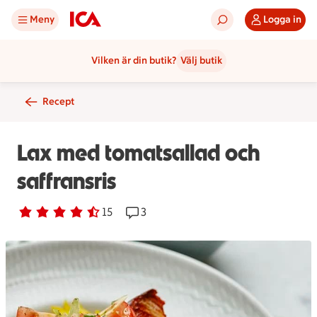
Meny
Logga in
Vilken är din butik?
Välj butik
Recept
Lax med tomatsallad och
saffransris
Betyg 4.1 av 5.
15 personer har röstat
15
Receptet har 3 kommentarer
3