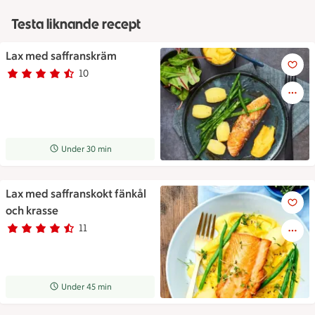
Testa liknande recept
Lax med saffranskräm
Lax med saffranskräm
10
Betyg 4.6 av 5.
10 personer har röstat
Receptet tar Under 30 min att tillaga
Under 30 min
Lax med saffranskokt fänkål
Lax med saffranskokt fänkål o
och krasse
11
Betyg 4.2 av 5.
11 personer har röstat
Receptet tar Under 45 min att tillaga
Under 45 min