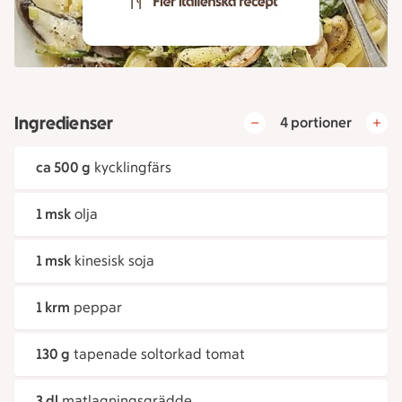
Ingredienser
4 portioner
ca 500 g
kycklingfärs
1 msk
olja
1 msk
kinesisk soja
1 krm
peppar
130 g
tapenade soltorkad tomat
3 dl
matlagningsgrädde