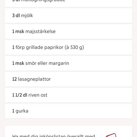
3 dl
mjölk
1 msk
majsstärkelse
1
förp grillade paprikor (à 530 g)
1 msk
smör eller margarin
12
lasagneplattor
1 1/2 dl
riven ost
1
gurka
Ha med dig inköpslistan överallt med