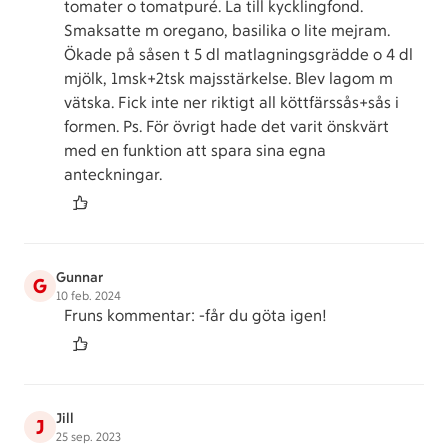
tomater o tomatpuré. La till kycklingfond.
Smaksatte m oregano, basilika o lite mejram.
Ökade på såsen t 5 dl matlagningsgrädde o 4 dl
mjölk, 1msk+2tsk majsstärkelse. Blev lagom m
vätska. Fick inte ner riktigt all köttfärssås+sås i
formen. Ps. För övrigt hade det varit önskvärt
med en funktion att spara sina egna
anteckningar.
Gunnar
G
10 feb. 2024
Fruns kommentar: -får du göta igen!
Jill
J
25 sep. 2023