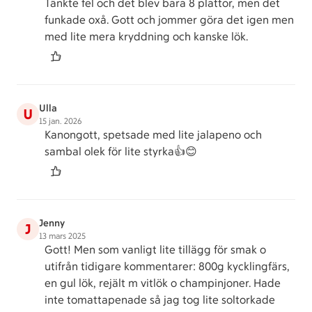
Tänkte fel och det blev bara 8 plattor, men det
funkade oxå. Gott och jommer göra det igen men
med lite mera kryddning och kanske lök.
Ulla
U
15 jan. 2026
Kanongott, spetsade med lite jalapeno och
sambal olek för lite styrka👍😊
Jenny
J
13 mars 2025
Gott! Men som vanligt lite tillägg för smak o
utifrån tidigare kommentarer: 800g kycklingfärs,
en gul lök, rejält m vitlök o champinjoner. Hade
inte tomattapenade så jag tog lite soltorkade