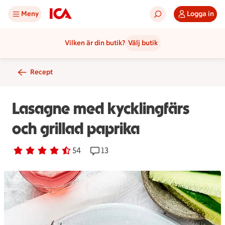
Meny
Logga in
Vilken är din butik?
Välj butik
Recept
Lasagne med kycklingfärs
och grillad paprika
Betyg 4.3 av 5.
54 personer har röstat
54
Receptet har 13 kommentarer
13