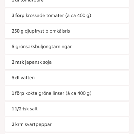
3 förp
krossade tomater (à ca 400 g)
250 g
djupfryst blomkålsris
5
grönsaksbuljongtärningar
2 msk
japansk soja
5 dl
vatten
1 förp
kokta gröna linser (à ca 400 g)
1 1/2 tsk
salt
2 krm
svartpeppar