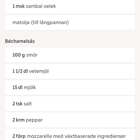
1 msk
sambal oelek
matolja (till långpannan)
Béchamelsås
100 g
smör
1 1/2 dl
vetemjöl
15 dl
mjölk
2 tsk
salt
2 krm
peppar
2 förp
mozzarella med växtbaserade ingredienser