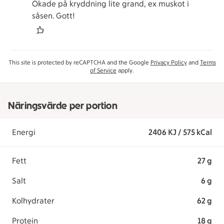
Ökade på kryddning lite grand, ex muskot i
såsen. Gott!
This site is protected by reCAPTCHA and the Google
Privacy Policy
and
Terms
of Service
apply.
Näringsvärde per portion
Energi
2406 KJ / 575 kCal
Fett
27 g
Salt
6 g
Kolhydrater
62 g
Protein
18 g