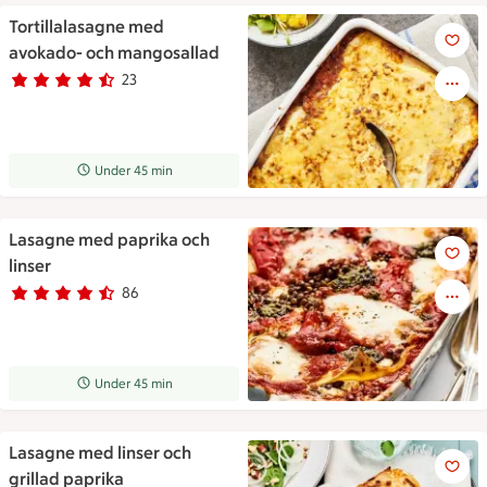
Tortillalasagne med
Tortillalasagne med avokado-
avokado- och mangosallad
23
Betyg 4.4 av 5.
23 personer har röstat
Receptet tar Under 45 min att tillaga
Under 45 min
Lasagne med paprika och
Lasagne med paprika och lins
linser
86
Betyg 4.3 av 5.
86 personer har röstat
Receptet tar Under 45 min att tillaga
Under 45 min
Lasagne med linser och
Lasagne med linser och grilla
grillad paprika