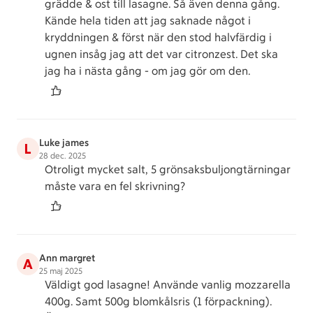
grädde & ost till lasagne. Så även denna gång.
Kände hela tiden att jag saknade något i
kryddningen & först när den stod halvfärdig i
ugnen insåg jag att det var citronzest. Det ska
jag ha i nästa gång - om jag gör om den.
Luke james
L
28 dec. 2025
Otroligt mycket salt, 5 grönsaksbuljongtärningar
måste vara en fel skrivning?
Ann margret
A
25 maj 2025
Väldigt god lasagne! Använde vanlig mozzarella
400g. Samt 500g blomkålsris (1 förpackning).