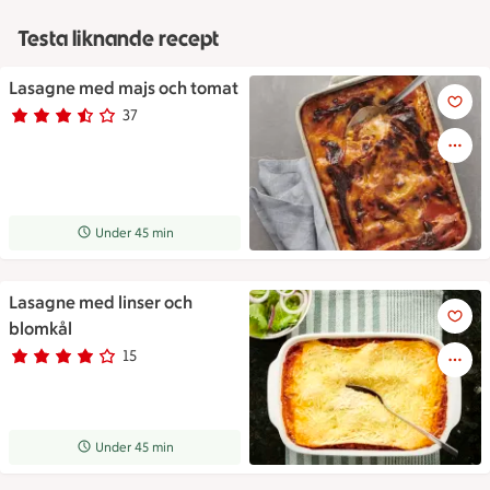
Testa liknande recept
Lasagne med majs och tomat
Lasagne med majs och tomat
37
Betyg 3.6 av 5.
37 personer har röstat
Receptet tar Under 45 min att tillaga
Under 45 min
Lasagne med linser och
Lasagne med linser och blomk
blomkål
15
Betyg 3.9 av 5.
15 personer har röstat
Receptet tar Under 45 min att tillaga
Under 45 min