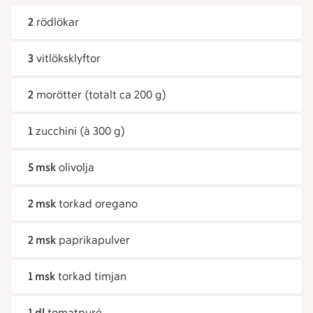
2
rödlökar
3
vitlöksklyftor
2
morötter (totalt ca 200 g)
1
zucchini (à 300 g)
5 msk
olivolja
2 msk
torkad oregano
2 msk
paprikapulver
1 msk
torkad timjan
1 dl
tomatpuré