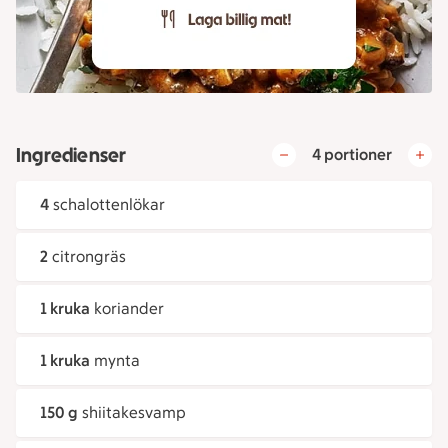
Ingredienser
4 portioner
4
schalottenlökar
2
citrongräs
1 kruka
koriander
1 kruka
mynta
150 g
shiitakesvamp