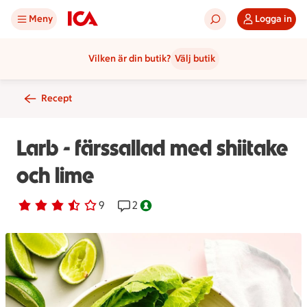
Meny
Logga in
Vilken är din butik?
Välj butik
Recept
Larb - färssallad med shiitake
och lime
Betyg 3.2 av 5.
9 personer har röstat
9
Receptet har 2 kommentarer
2
Nyckelhålsmärkt.