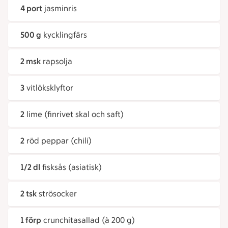
4 port
jasminris
500 g
kycklingfärs
2 msk
rapsolja
3
vitlöksklyftor
2
lime (finrivet skal och saft)
2
röd peppar (chili)
1/2 dl
fisksås (asiatisk)
2 tsk
strösocker
1 förp
crunchitasallad (à 200 g)