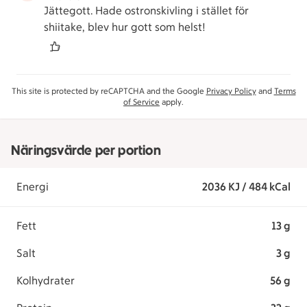
Jättegott. Hade ostronskivling i stället för
shiitake, blev hur gott som helst!
This site is protected by reCAPTCHA and the Google
Privacy Policy
and
Terms
of Service
apply.
Näringsvärde per portion
Energi
2036 KJ / 484 kCal
Fett
13 g
Salt
3 g
Kolhydrater
56 g