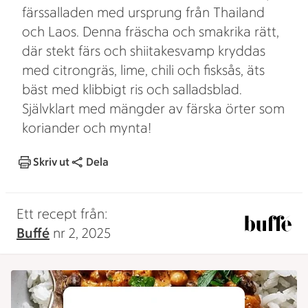
färssalladen med ursprung från Thailand
och Laos. Denna fräscha och smakrika rätt,
där stekt färs och shiitakesvamp kryddas
med citrongräs, lime, chili och fisksås, äts
bäst med klibbigt ris och salladsblad.
Självklart med mängder av färska örter som
koriander och mynta!
Skriv ut
Dela
Ett recept från:
Buffé
nr 2, 2025