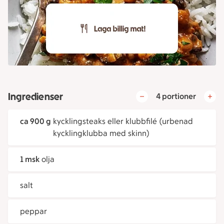
Ingredienser
4 portioner
ca 900 g
kycklingsteaks eller klubbfilé (urbenad
kycklingklubba med skinn)
1 msk
olja
salt
peppar