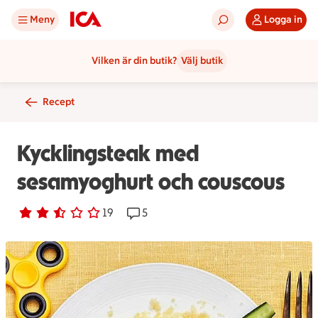
Meny
Logga in
Vilken är din butik?
Välj butik
Recept
Kycklingsteak med
sesamyoghurt och couscous
Betyg 2.7 av 5.
19 personer har röstat
19
Receptet har 5 kommentarer
5