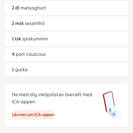
2 dl
matyoghurt
2 msk
sesamfrö
1 tsk
spiskummin
4
port couscous
1
gurka
Ha med dig inköpslistan överallt med
ICA-appen
Läs mer om ICA-appen