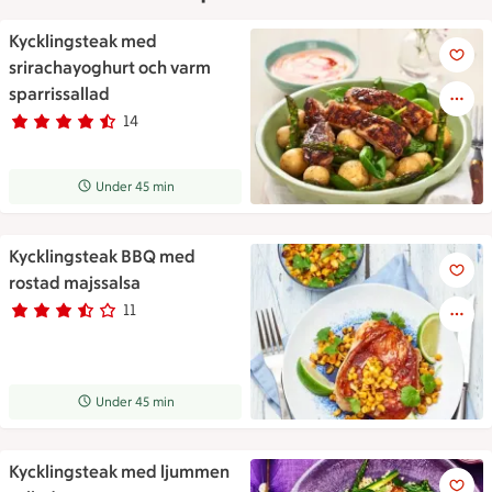
Kycklingsteak med
Kycklingsteak med srirachayog
srirachayoghurt och varm
sparrissallad
14
Betyg 4.6 av 5.
14 personer har röstat
Receptet tar Under 45 min att tillaga
Under 45 min
Kycklingsteak BBQ med
Kycklingsteak BBQ med rostad
rostad majssalsa
11
Betyg 3.3 av 5.
11 personer har röstat
Receptet tar Under 45 min att tillaga
Under 45 min
Kycklingsteak med ljummen
Kycklingsteak med ljummen sa