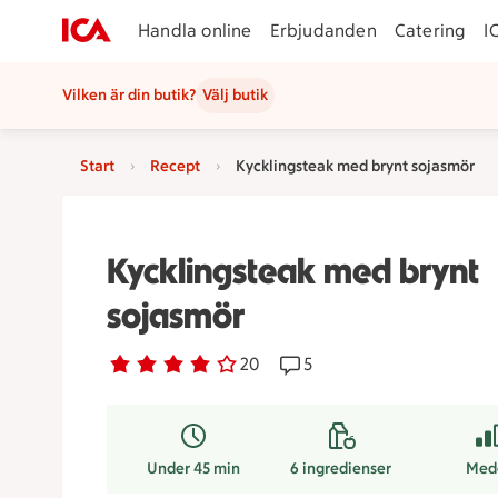
Handla online
Erbjudanden
Catering
I
Vilken är din butik?
Välj butik
Start
Recept
Kycklingsteak med brynt sojasmör
Kycklingsteak med brynt
sojasmör
Betyg 3.8 av 5.
20 personer har röstat
20
Receptet har 5 kommentar
5
Under 45 min
6
ingredienser
Med