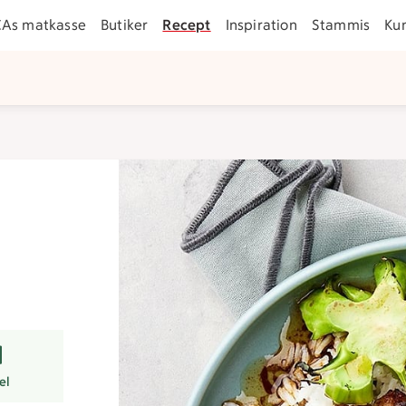
CAs matkasse
Butiker
Recept
Inspiration
Stammis
Ku
er
el