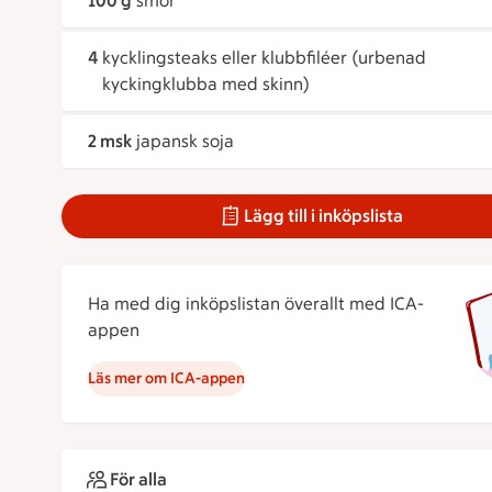
100 g
smör
4
kycklingsteaks eller klubbfiléer (urbenad
kyckingklubba med skinn)
2 msk
japansk soja
Lägg till i inköpslista
Ha med dig inköpslistan överallt med ICA-
appen
Läs mer om ICA-appen
För alla