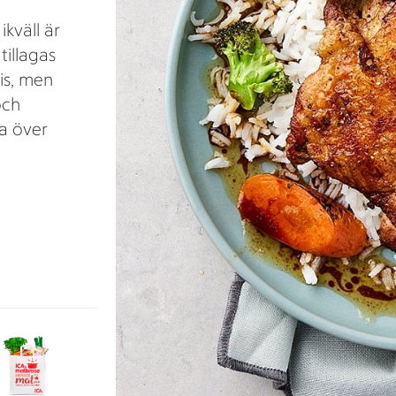
kväll är
tillagas
ris, men
och
a över