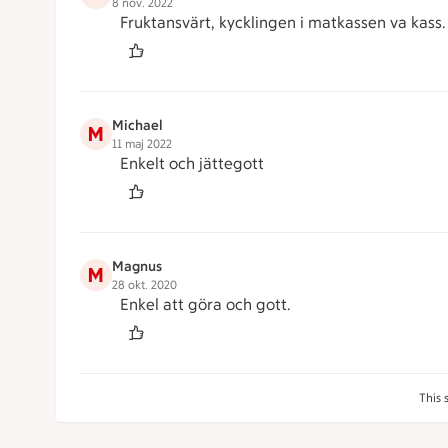
8 nov. 2022
Fruktansvärt, kycklingen i matkassen va kass.
Michael
M
11 maj 2022
Enkelt och jättegott
Magnus
M
28 okt. 2020
Enkel att göra och gott.
This 