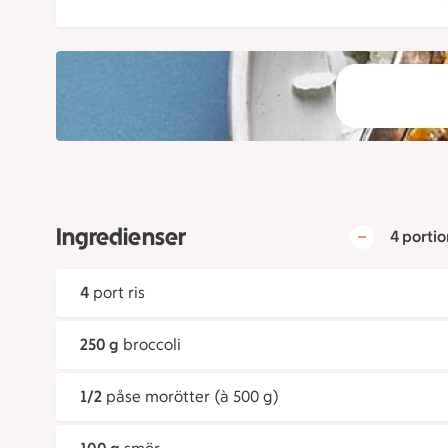
Ingredienser
4 portio
4
port ris
250 g
broccoli
1/2
påse morötter (à 500 g)