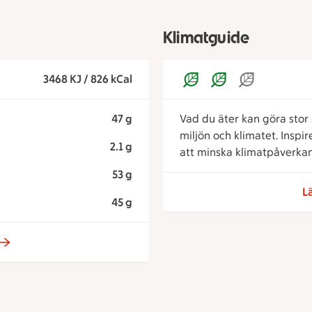
Klimatguide
3468 KJ / 826 kCal
47 g
Vad du äter kan göra stor s
miljön och klimatet. Inspi
2.1 g
att minska klimatpåverkan
53 g
L
45 g