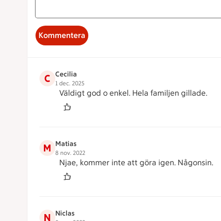
Kommentera
Cecilia
C
1 dec. 2025
Väldigt god o enkel. Hela familjen gillade.
Matias
M
8 nov. 2022
Njae, kommer inte att göra igen. Någonsin.
Niclas
N