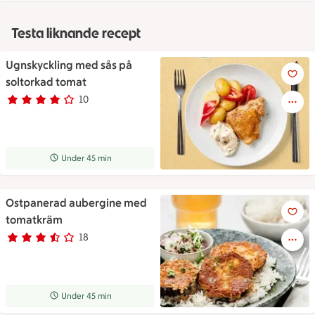
Testa liknande recept
Ugnskyckling med sås på
Ugnskyckling med sås på solt
soltorkad tomat
10
Betyg 3.9 av 5.
10 personer har röstat
Receptet tar Under 45 min att tillaga
Under 45 min
Ostpanerad aubergine med
Ostpanerad aubergine med 
tomatkräm
18
Betyg 3.4 av 5.
18 personer har röstat
Receptet tar Under 45 min att tillaga
Under 45 min