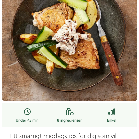
Under 45 min
8
ingredienser
Enkel
Ett smarrigt middagstips för dig som vill