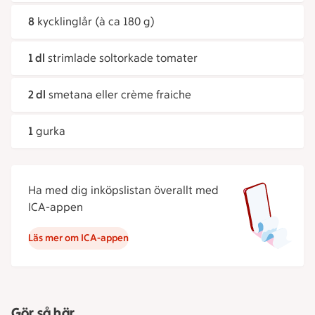
8
kycklinglår (à ca 180 g)
1 dl
strimlade soltorkade tomater
2 dl
smetana eller crème fraiche
1
gurka
Ha med dig inköpslistan överallt med
ICA-appen
Läs mer om ICA-appen
Gör så här