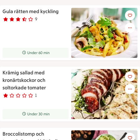
Gula rätten med kyckling
Gula rätten med kyckling
9
Betyg 3.6 av 5.
9 personer har röstat
Receptet tar Under 60 min att tillaga
Under 60 min
Krämig sallad med
Krämig sallad med kronärtsko
kronärtskockor och
soltorkade tomater
1
Betyg 1 av 5.
1 personer har röstat
Receptet tar Under 30 min att tillaga
Under 30 min
Broccolistomp och
Broccolistomp och tomatkräm 