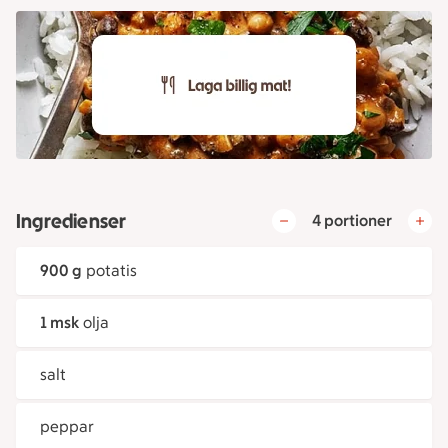
Ingredienser
4 portioner
900 g
potatis
1 msk
olja
salt
peppar