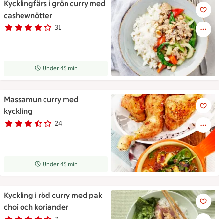
Kycklingfärs i grön curry med
Kycklingfärs i grön curry med
cashewnötter
31
Betyg 3.9 av 5.
31 personer har röstat
Receptet tar Under 45 min att tillaga
Under 45 min
Massamun curry med
Massamun curry med kyckling
kyckling
24
Betyg 3.1 av 5.
24 personer har röstat
Receptet tar Under 45 min att tillaga
Under 45 min
Kyckling i röd curry med pak
Kyckling i röd curry med pak c
choi och koriander