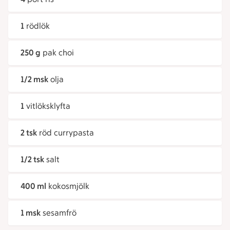
1
rödlök
250 g
pak choi
1/2 msk
olja
1
vitlöksklyfta
2 tsk
röd currypasta
1/2 tsk
salt
400 ml
kokosmjölk
1 msk
sesamfrö