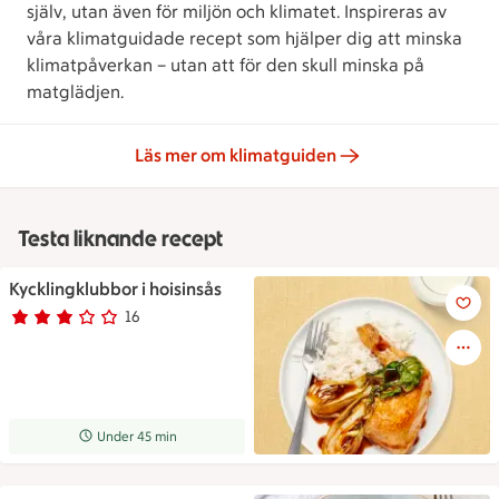
själv, utan även för miljön och klimatet. Inspireras av
våra klimatguidade recept som hjälper dig att minska
klimatpåverkan – utan att för den skull minska på
matglädjen.
Läs mer om klimatguiden
Testa liknande recept
Kycklingklubbor i hoisinsås
Kycklingklubbor i hoisinsås
16
Betyg 3 av 5.
16 personer har röstat
Receptet tar Under 45 min att tillaga
Under 45 min