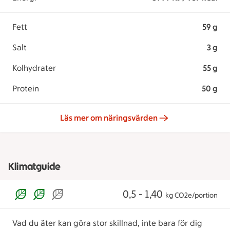
Fett
59 g
Salt
3 g
Kolhydrater
55 g
Protein
50 g
Läs mer om näringsvärden
Klimatguide
0,5 - 1,40
kg CO2e/portion
Vad du äter kan göra stor skillnad, inte bara för dig