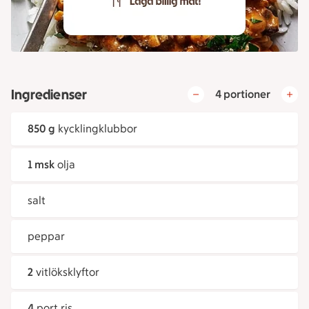
Ingredienser
4 portioner
850 g
kycklingklubbor
1 msk
olja
salt
peppar
2
vitlöksklyftor
4
port ris