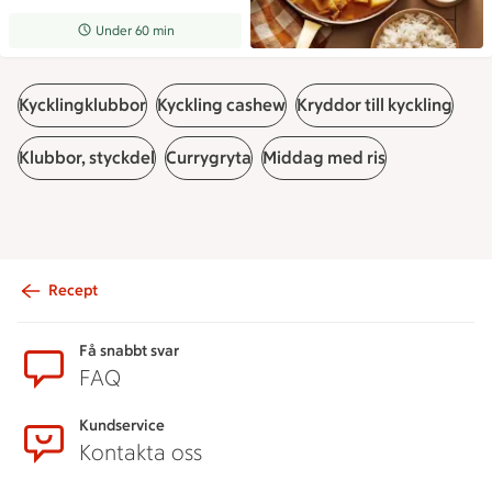
Receptet tar Under 60 min att tillaga
Under 60 min
Kycklingklubbor
Kyckling cashew
Kryddor till kyckling
Klubbor, styckdel
Currygryta
Middag med ris
Recept
Sidfot
Få snabbt svar
FAQ
Kundservice
Kontakta oss