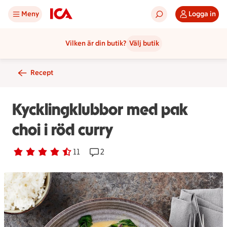
Meny
Logga in
Vilken är din butik?
Välj butik
Recept
Kycklingklubbor med pak
choi i röd curry
Betyg 4.1 av 5.
11 personer har röstat
11
Receptet har 2 kommentarer
2