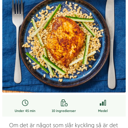
Under 45 min
10
ingredienser
Medel
Om det är något som slår kyckling så är det