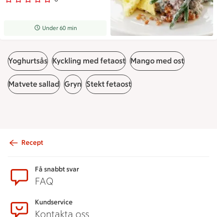
0 personer har röstat
Receptet tar Under 60 min att tillaga
Under 60 min
Yoghurtsås
Kyckling med fetaost
Mango med ost
Matvete sallad
Gryn
Stekt fetaost
Recept
Sidfot
Få snabbt svar
FAQ
Kundservice
Kontakta oss