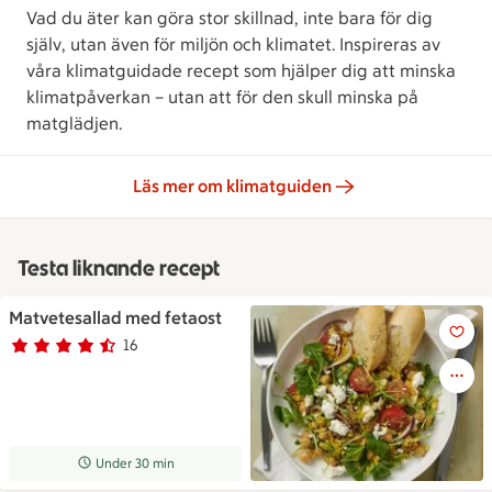
Vad du äter kan göra stor skillnad, inte bara för dig
själv, utan även för miljön och klimatet. Inspireras av
våra klimatguidade recept som hjälper dig att minska
klimatpåverkan – utan att för den skull minska på
matglädjen.
Läs mer om klimatguiden
Testa liknande recept
Matvetesallad med fetaost
Matvetesallad med fetaost
16
Betyg 4.1 av 5.
16 personer har röstat
Receptet tar Under 30 min att tillaga
Under 30 min