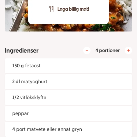
Ingredienser
4 portioner
150 g
fetaost
2 dl
matyoghurt
1/2
vitlöksklyfta
peppar
4
port matvete eller annat gryn