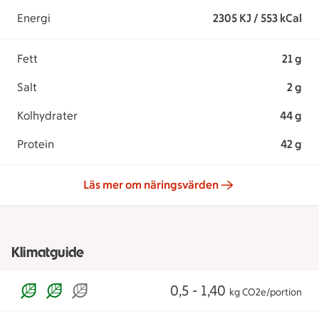
Energi
2305 KJ / 553 kCal
Fett
21 g
Salt
2 g
Kolhydrater
44 g
Protein
42 g
Läs mer om näringsvärden
Klimatguide
0,5 - 1,40
kg CO2e/portion