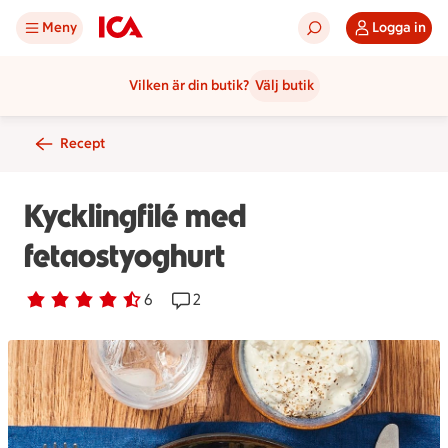
Meny
Logga in
Vilken är din butik?
Välj butik
Recept
Kycklingfilé med
fetaostyoghurt
Betyg 4.2 av 5.
6 personer har röstat
6
Receptet har 2 kommentarer
2