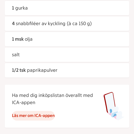
1
gurka
4
snabbfiléer av kyckling (à ca 150 g)
1 msk
olja
salt
1/2 tsk
paprikapulver
Ha med dig inköpslistan överallt med
ICA-appen
Läs mer om ICA-appen