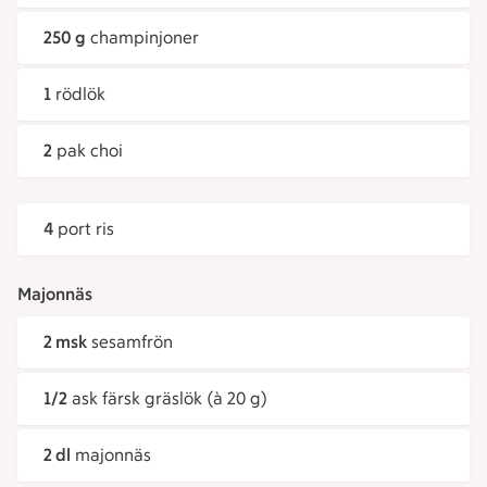
250 g
champinjoner
1
rödlök
2
pak choi
4
port ris
Majonnäs
2 msk
sesamfrön
1/2
ask färsk gräslök (à 20 g)
2 dl
majonnäs