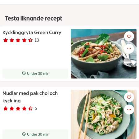
Testa liknande recept
Kycklinggryta Green Curry
Kycklinggryta Green Curry
10
Betyg 4.2 av 5.
10 personer har röstat
Receptet tar Under 30 min att tillaga
Under 30 min
Nudlar med pak choi och
Nudlar med pak choi och kyck
kyckling
5
Betyg 4.6 av 5.
5 personer har röstat
Receptet tar Under 30 min att tillaga
Under 30 min