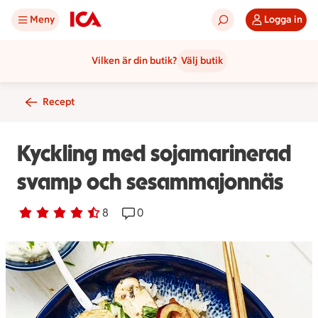
Meny
Logga in
Vilken är din butik?
Välj butik
Recept
Kyckling med sojamarinerad
svamp och sesammajonnäs
Betyg 4.3 av 5.
8 personer har röstat
8
Receptet har 0 kommentarer
0