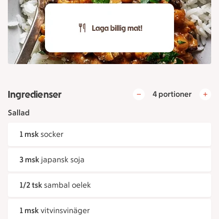
Ingredienser
4 portioner
Sallad
1 msk
socker
3 msk
japansk soja
1/2 tsk
sambal oelek
1 msk
vitvinsvinäger