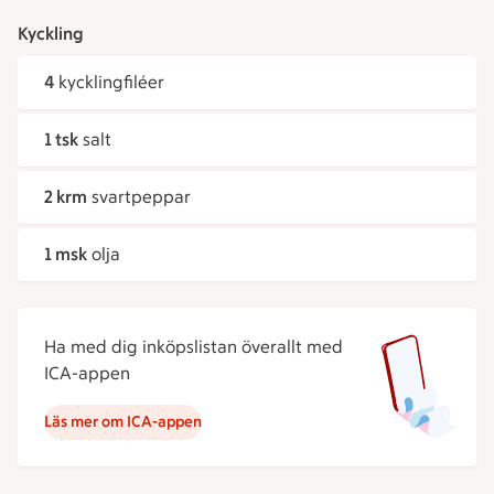
Kyckling
4
kycklingfiléer
1 tsk
salt
2 krm
svartpeppar
1 msk
olja
Ha med dig inköpslistan överallt med
ICA-appen
Läs mer om ICA-appen