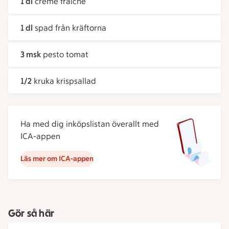
1 dl
crème fraiche
1 dl
spad från kräftorna
3 msk
pesto tomat
1/2
kruka krispsallad
Ha med dig inköpslistan överallt med
ICA-appen
Läs mer om ICA-appen
Gör så här