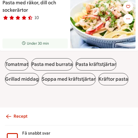
Pasta med räkor, dill och
Pasta med räkor, dill och sock
sockerärtor
10
Betyg 4.3 av 5.
10 personer har röstat
Receptet tar Under 30 min att tillaga
Under 30 min
Tomatmat
Pasta med burrata
Pasta kräftstjärtar
Grillad middag
Soppa med kräftstjärtar
Kräftor pasta
Recept
Sidfot
Få snabbt svar