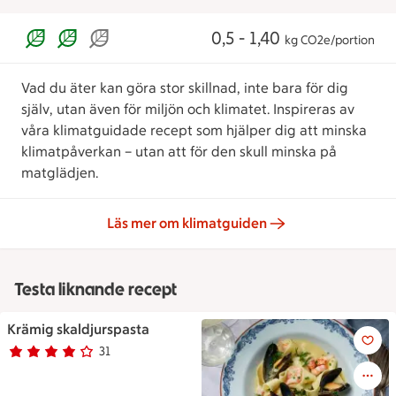
0,5 - 1,40
kg CO2e/portion
Vad du äter kan göra stor skillnad, inte bara för dig
själv, utan även för miljön och klimatet. Inspireras av
våra klimatguidade recept som hjälper dig att minska
klimatpåverkan – utan att för den skull minska på
matglädjen.
Läs mer om klimatguiden
Testa liknande recept
Krämig skaldjurspasta
Skaldjurspastan ligge rupplagd 
31
Betyg 3.9 av 5.
31 personer har röstat