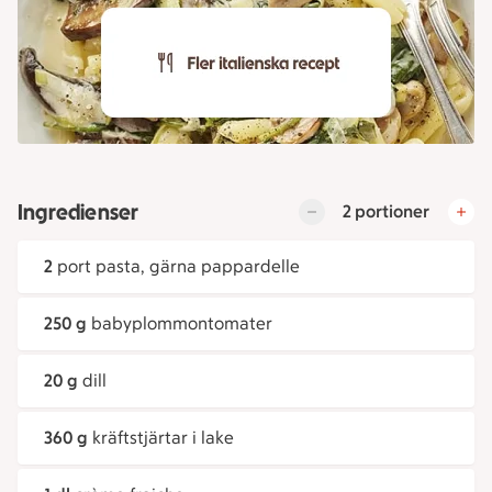
Ingredienser
2 portioner
2
port pasta, gärna pappardelle
250 g
babyplommontomater
20 g
dill
360 g
kräftstjärtar i lake