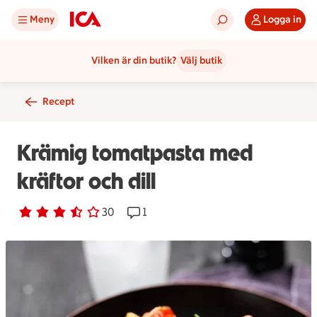
Meny
Logga in
Vilken är din butik?
Välj butik
Recept
Krämig tomatpasta med
kräftor och dill
Betyg 3.6 av 5.
30 personer har röstat
30
Receptet har 1 kommentarer
1