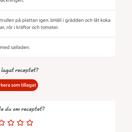
packningen.
rullen på plattan igen. bHäll i grädden och låt koka
, rör i kräftor och tomater.
 med salladen.
 lagat receptet?
kera som tillagat
te du om receptet?