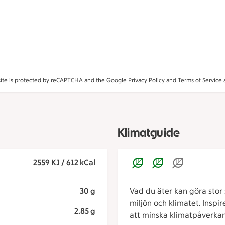
site is protected by reCAPTCHA and the Google
Privacy Policy
and
Terms of Service
a
Klimatguide
2559 KJ / 612 kCal
30 g
Vad du äter kan göra stor s
miljön och klimatet. Inspi
2.85 g
att minska klimatpåverkan