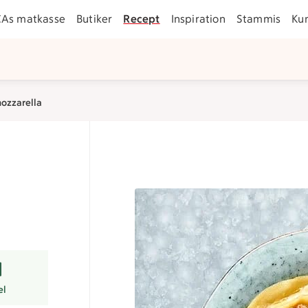
CAs matkasse
Butiker
Recept
Inspiration
Stammis
Ku
mozzarella
er
el