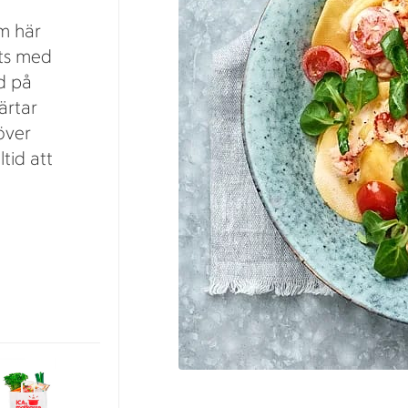
om här
ts med
d på
ärtar
över
tid att