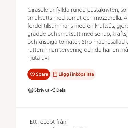
Girasole är fyllda runda pastaknyten, s
smaksatts med tomat och mozzarella. Ä
fördel tillsammans med en kräftsås, gjor
grädde och smaksatt med senap, kräftsj
och krispiga tomater. Strö mâchesallad 
rätten innan servering och du har en mål
njuta av!
Spara
Lägg i inköpslista
Skriv ut
Dela
Ett recept från: