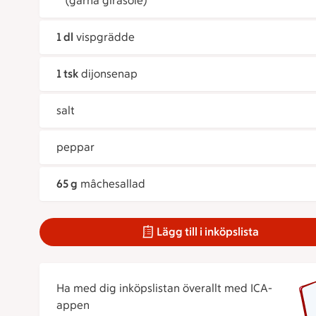
(gärna girasole)
1 dl
vispgrädde
1 tsk
dijonsenap
salt
peppar
65 g
mâchesallad
Lägg till i inköpslista
Ha med dig inköpslistan överallt med ICA-
appen