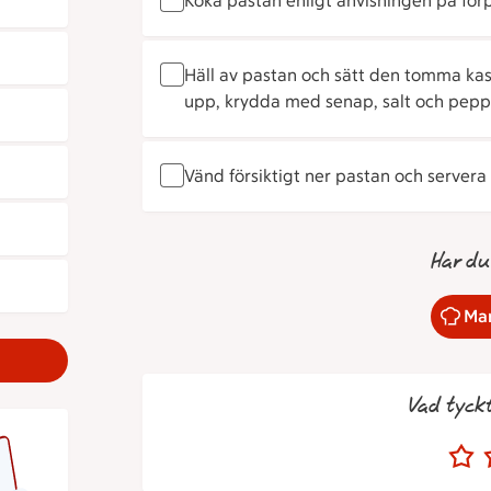
Koka pastan enligt anvisningen på för
Häll av pastan och sätt den tomma kast
upp, krydda med senap, salt och peppar
Vänd försiktigt ner pastan och servera
Har du
Mar
Vad tyck