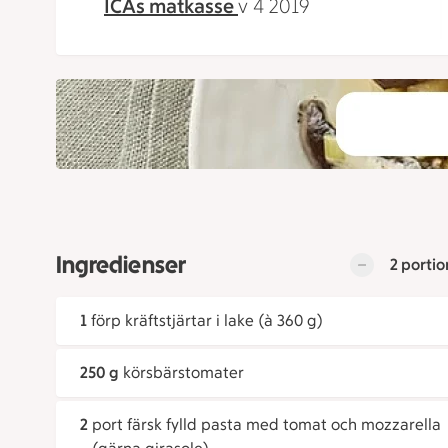
ICAs matkasse
v 4 2019
Ingredienser
2 portio
1
förp kräftstjärtar i lake (à 360 g)
250 g
körsbärstomater
2
port färsk fylld pasta med tomat och mozzarella