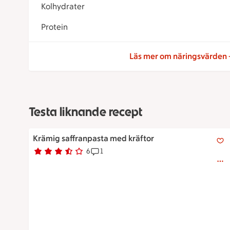
Kolhydrater
Protein
Läs mer om näringsvärden
Testa liknande recept
Krämig saffranpasta med kräftor
Krämig saffranpasta med kräftor
6
1
Betyg 3.7 av 5.
6 personer har röstat
Receptet har 1 kommentarer