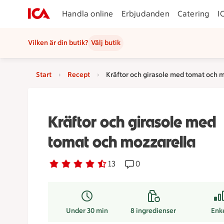
Handla online
Erbjudanden
Catering
I
Vilken är din butik?
Välj butik
Start
Recept
Kräftor och girasole med tomat och 
Kräftor och girasole med
tomat och mozzarella
Betyg 4.3 av 5.
13 personer har röstat
13
Receptet har 0 kommentar
0
Under 30 min
8
ingredienser
Enk