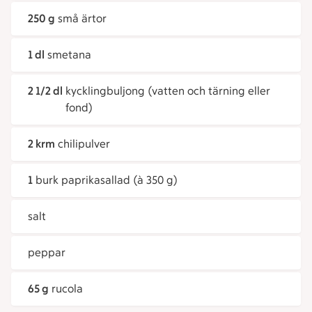
250 g
små ärtor
1 dl
smetana
2 1/2 dl
kycklingbuljong (vatten och tärning eller
fond)
2 krm
chilipulver
1
burk paprikasallad (à 350 g)
salt
peppar
65 g
rucola