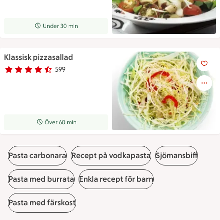
Receptet tar Under 30 min att tillaga
Under 30 min
Klassisk pizzasallad
Klassisk pizzasallad
599
Betyg 4.3 av 5.
599 personer har röstat
Receptet tar Över 60 min att tillaga
Över 60 min
Pasta carbonara
Recept på vodkapasta
Sjömansbiff
Pasta med burrata
Enkla recept för barn
Pasta med färskost