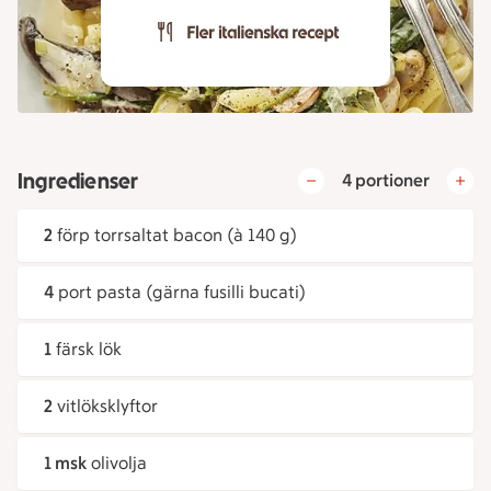
Ingredienser
4 portioner
2
förp torrsaltat bacon (à 140 g)
4
port pasta (gärna fusilli bucati)
1
färsk lök
2
vitlöksklyftor
1 msk
olivolja