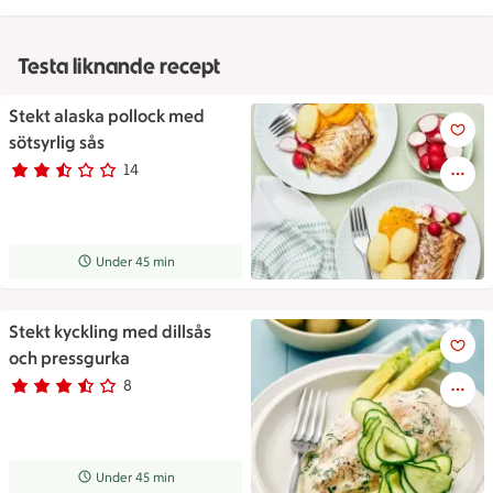
Testa liknande recept
Stekt alaska pollock med
Stekt alaska pollock med sötsy
sötsyrlig sås
14
Betyg 2.4 av 5.
14 personer har röstat
Receptet tar Under 45 min att tillaga
Under 45 min
Stekt kyckling med dillsås
Stekt kyckling med dillsås oc
och pressgurka
8
Betyg 3.3 av 5.
8 personer har röstat
Receptet tar Under 45 min att tillaga
Under 45 min