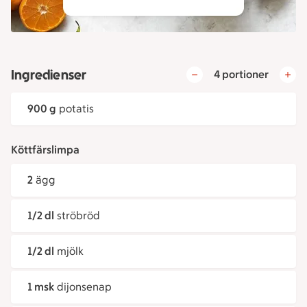
Ingredienser
4 portioner
900 g
potatis
Köttfärslimpa
2
ägg
1/2 dl
ströbröd
1/2 dl
mjölk
1 msk
dijonsenap