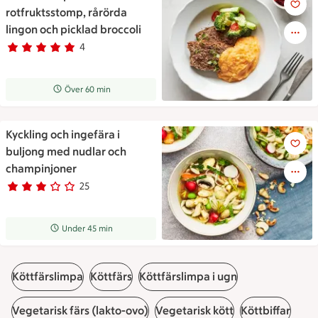
rotfruktsstomp, rårörda
lingon och picklad broccoli
4
Betyg 5 av 5.
4 personer har röstat
Receptet tar Över 60 min att tillaga
Över 60 min
Kyckling och ingefära i
Kyckling och ingefära i buljo
buljong med nudlar och
champinjoner
25
Betyg 3 av 5.
25 personer har röstat
Receptet tar Under 45 min att tillaga
Under 45 min
Köttfärslimpa
Köttfärs
Köttfärslimpa i ugn
Vegetarisk färs (lakto-ovo)
Vegetarisk kött
Köttbiffar