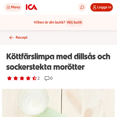
Meny
Logga in
Vilken är din butik?
Välj butik
Recept
Köttfärslimpa med dillsås och
sockerstekta morötter
Betyg 4.5 av 5.
2 personer har röstat
2
Receptet har 0 kommentarer
0