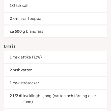
1/2 tsk
salt
2 krm
svartpeppar
ca 500 g
blandfärs
Dillsås
1 msk
ättika (12%)
2 msk
vatten
1 msk
strösocker
2 1/2 dl
kycklingbuljong (vatten och tärning eller
fond)