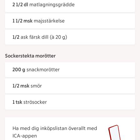
2 1/2 dl
matlagningsgrädde
1 1/2 msk
majsstärkelse
1/2
ask färsk dill (à 20 g)
Sockerstekta morötter
200 g
snackmorötter
1/2 msk
smör
1 tsk
strösocker
Ha med dig inköpslistan överallt med
ICA-appen