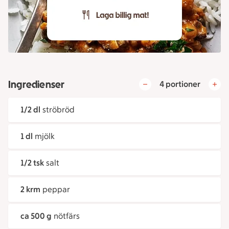
Ingredienser
4 portioner
1/2 dl
ströbröd
1 dl
mjölk
1/2 tsk
salt
2 krm
peppar
ca 500 g
nötfärs