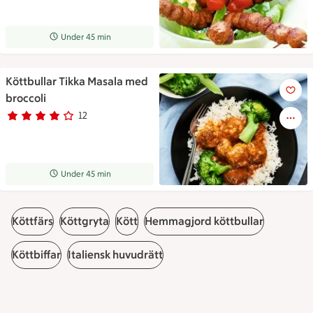
Receptet tar Under 45 min att tillaga
Under 45 min
Köttbullar Tikka Masala med
Köttbullar Tikka Masala med b
broccoli
12
Betyg 4 av 5.
12 personer har röstat
Receptet tar Under 45 min att tillaga
Under 45 min
Köttfärs
Köttgryta
Kött
Hemmagjord köttbullar
Köttbiffar
Italiensk huvudrätt