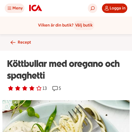
Meny
Logga in
Vilken är din butik?
Välj butik
Recept
Köttbullar med oregano och
spaghetti
Betyg 3.8 av 5.
13 personer har röstat
13
Receptet har 5 kommentarer
5