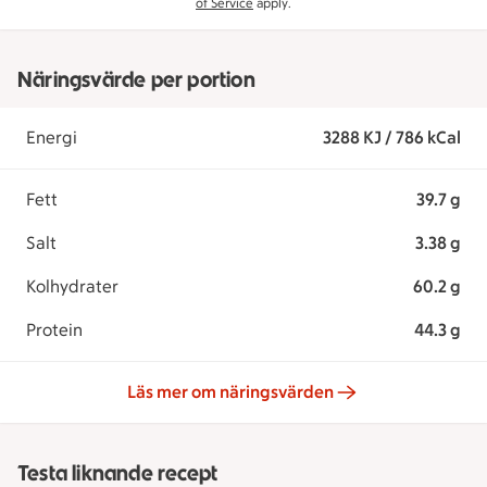
of Service
apply.
Näringsvärde per portion
Energi
3288 KJ / 786 kCal
Fett
39.7 g
Salt
3.38 g
Kolhydrater
60.2 g
Protein
44.3 g
Läs mer om näringsvärden
Testa liknande recept