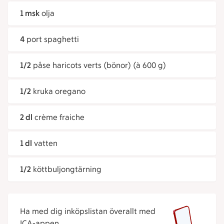
1 msk
olja
4
port spaghetti
1/2
påse haricots verts (bönor) (à 600 g)
1/2
kruka oregano
2 dl
crème fraiche
1 dl
vatten
1/2
köttbuljongtärning
Ha med dig inköpslistan överallt med
ICA-appen