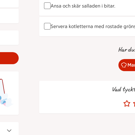
Ansa och skär salladen i bitar.
Servera kotletterna med rostade gröns
Har du
Mar
Vad tyck