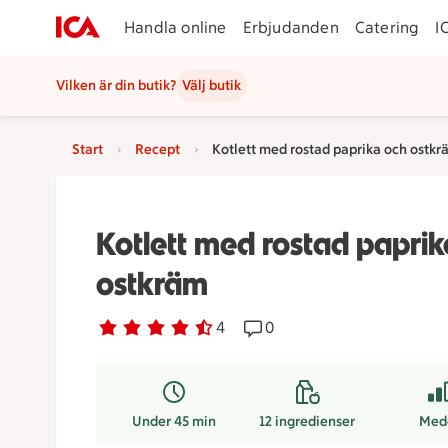
Handla online
Erbjudanden
Catering
I
Vilken är din butik?
Välj butik
Start
Recept
Kotlett med rostad paprika och ostkr
Kotlett med rostad paprik
ostkräm
Betyg 4.5 av 5.
4 personer har röstat
4
Receptet har 0 kommentare
0
Under 45 min
12
ingredienser
Med