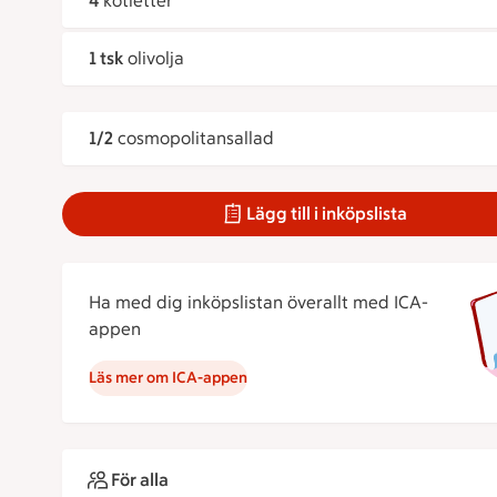
4
kotletter
1 tsk
olivolja
1/2
cosmopolitansallad
Lägg till i inköpslista
Ha med dig inköpslistan överallt med ICA-
appen
Läs mer om ICA-appen
För alla