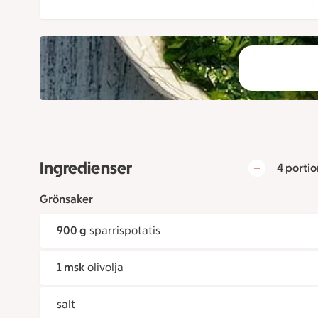
Ingredienser
4 portio
Grönsaker
900 g
sparrispotatis
1 msk
olivolja
salt