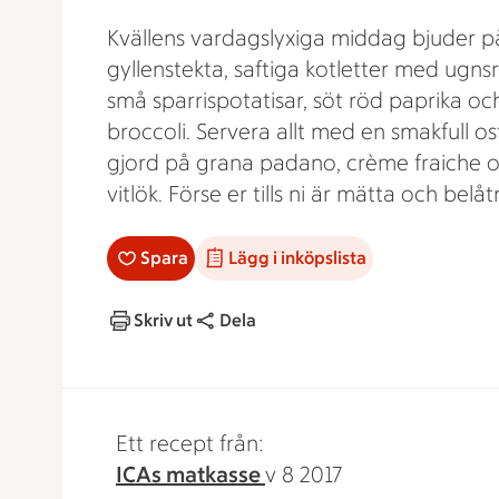
Kvällens vardagslyxiga middag bjuder p
gyllenstekta, saftiga kotletter med ugns
små sparrispotatisar, söt röd paprika oc
broccoli. Servera allt med en smakfull o
gjord på grana padano, crème fraiche 
vitlök. Förse er tills ni är mätta och belåt
Spara
Lägg i inköpslista
Skriv ut
Dela
Ett recept från:
ICAs matkasse
v 8 2017