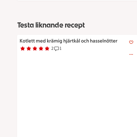
Testa liknande recept
Kotlett med krämig hjärtkål och hasselnötter
Kotlett med krämig hjärtkål och hasselnötter
2
1
Betyg 5 av 5.
2 personer har röstat
Receptet har 1 kommentarer