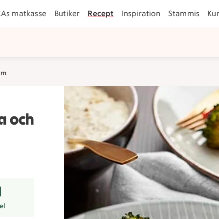
CAs matkasse
Butiker
Recept
Inspiration
Stammis
Ku
äm
a och
r
el