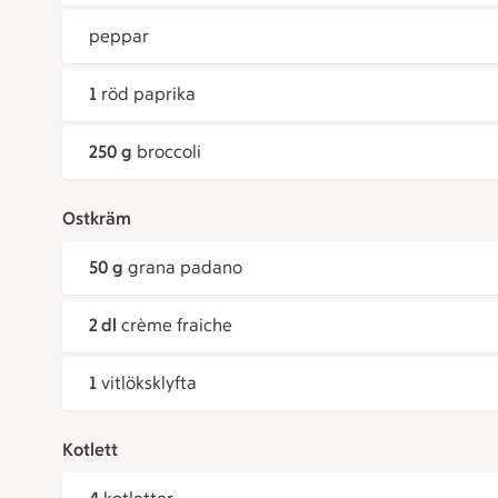
peppar
1
röd paprika
250 g
broccoli
Ostkräm
50 g
grana padano
2 dl
crème fraiche
1
vitlöksklyfta
Kotlett