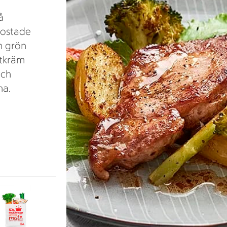
å
rostade
h grön
stkräm
och
na.