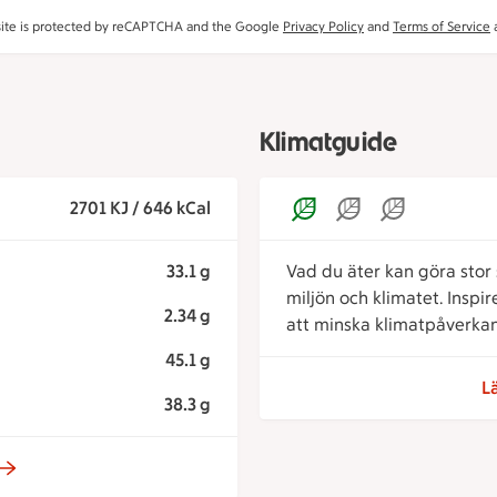
site is protected by reCAPTCHA and the Google
Privacy Policy
and
Terms of Service
a
Klimatguide
2701 KJ / 646 kCal
33.1 g
Vad du äter kan göra stor s
miljön och klimatet. Inspi
2.34 g
att minska klimatpåverkan
45.1 g
L
38.3 g